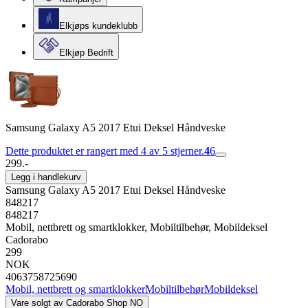
Elkjøps kundeklubb
Elkjøp Bedrift
Samsung Galaxy A5 2017 Etui Deksel Håndveske
Dette produktet er rangert med 4 av 5 stjerner.
4
6
299.-
Legg i handlekurv
Samsung Galaxy A5 2017 Etui Deksel Håndveske
848217
848217
Mobil, nettbrett og smartklokker, Mobiltilbehør, Mobildeksel
Cadorabo
299
NOK
4063758725690
Mobil, nettbrett og smartklokker
Mobiltilbehør
Mobildeksel
Vare solgt av
Cadorabo Shop NO