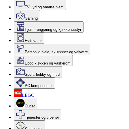
TV, lyd og smarte hjem
Gaming
Hjem, rengjøring og kjøkkenutstyr
Hvitevarer
Personlig pleie, skjønnhet og velvære
Epoq kjøkken og vaskerom
Sport, hobby og fritid
PC-komponenter
LEGO
Outlet
Tjenester og tilbehør
Kampanjer