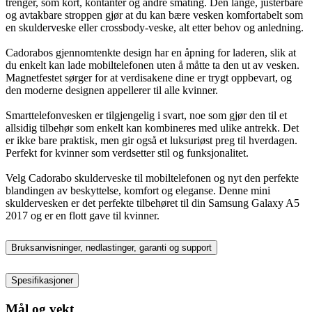
trenger, som kort, kontanter og andre småting. Den lange, justerbare
og avtakbare stroppen gjør at du kan bære vesken komfortabelt som
en skulderveske eller crossbody-veske, alt etter behov og anledning.
Cadorabos gjennomtenkte design har en åpning for laderen, slik at
du enkelt kan lade mobiltelefonen uten å måtte ta den ut av vesken.
Magnetfestet sørger for at verdisakene dine er trygt oppbevart, og
den moderne designen appellerer til alle kvinner.
Smarttelefonvesken er tilgjengelig i svart, noe som gjør den til et
allsidig tilbehør som enkelt kan kombineres med ulike antrekk. Det
er ikke bare praktisk, men gir også et luksuriøst preg til hverdagen.
Perfekt for kvinner som verdsetter stil og funksjonalitet.
Velg Cadorabo skulderveske til mobiltelefonen og nyt den perfekte
blandingen av beskyttelse, komfort og eleganse. Denne mini
skuldervesken er det perfekte tilbehøret til din Samsung Galaxy A5
2017 og er en flott gave til kvinner.
Bruksanvisninger, nedlastinger, garanti og support
Spesifikasjoner
Mål og vekt