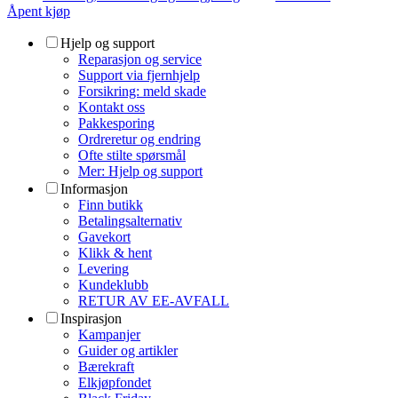
Åpent kjøp
Hjelp og support
Reparasjon og service
Support via fjernhjelp
Forsikring: meld skade
Kontakt oss
Pakkesporing
Ordreretur og endring
Ofte stilte spørsmål
Mer: Hjelp og support
Informasjon
Finn butikk
Betalingsalternativ
Gavekort
Klikk & hent
Levering
Kundeklubb
RETUR AV EE-AVFALL
Inspirasjon
Kampanjer
Guider og artikler
Bærekraft
Elkjøpfondet