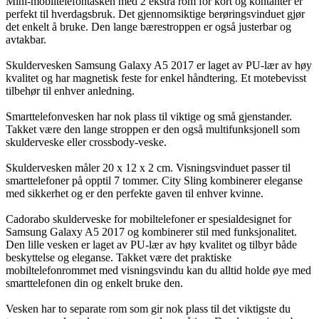
Mini-mobiltelefontasken med 2 ekstra rom for kort og kontanter er
perfekt til hverdagsbruk. Det gjennomsiktige berøringsvinduet gjør
det enkelt å bruke. Den lange bærestroppen er også justerbar og
avtakbar.
Skuldervesken Samsung Galaxy A5 2017 er laget av PU-lær av høy
kvalitet og har magnetisk feste for enkel håndtering. Et motebevisst
tilbehør til enhver anledning.
Smarttelefonvesken har nok plass til viktige og små gjenstander.
Takket være den lange stroppen er den også multifunksjonell som
skulderveske eller crossbody-veske.
Skuldervesken måler 20 x 12 x 2 cm. Visningsvinduet passer til
smarttelefoner på opptil 7 tommer. City Sling kombinerer eleganse
med sikkerhet og er den perfekte gaven til enhver kvinne.
Cadorabo skulderveske for mobiltelefoner er spesialdesignet for
Samsung Galaxy A5 2017 og kombinerer stil med funksjonalitet.
Den lille vesken er laget av PU-lær av høy kvalitet og tilbyr både
beskyttelse og eleganse. Takket være det praktiske
mobiltelefonrommet med visningsvindu kan du alltid holde øye med
smarttelefonen din og enkelt bruke den.
Vesken har to separate rom som gir nok plass til det viktigste du