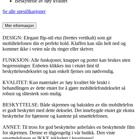
Beskyttelse av høy kvalitet
Se alle spesifikasjoner
Mer informasjon
DESIGN: Elegant flip-stil etui (brettes vertikalt) som gir
mobiltelefonen din et perfekt hold. Klaffen kan slås helt ned og
kommer ikke i veien når du ringer eller skriver.
FUNKSJON: Alle funksjoner, knapper og porter kan brukes uten
begrensninger. Enheten klikkes inn i etuiet limt til
beskyttelsesdekselet og kan enkelt fjernes om nødvendig.
KVALITET: Kun materialer av høy kvalitet ble brukt i
behandlingen av dette etuiet for å gjøre mobiltelefondekselet så
robust og slitesterk som mulig.
BESKYTTELSE: Både skjermen og baksiden av din mobiltelefon
er godt beskyttet med dette dekselet. Det innebygde etuiet gir ekstra
beskyttelse for hjørnene og kantene på smarttelefonen.
ANNET: Til tross for god beskyttelse anbefales en beskyttende film
for skjermen. Denne er tilgjengelig i vår butikk. Den viste
smarttelefonen er IKKE inkludert i leveringen!