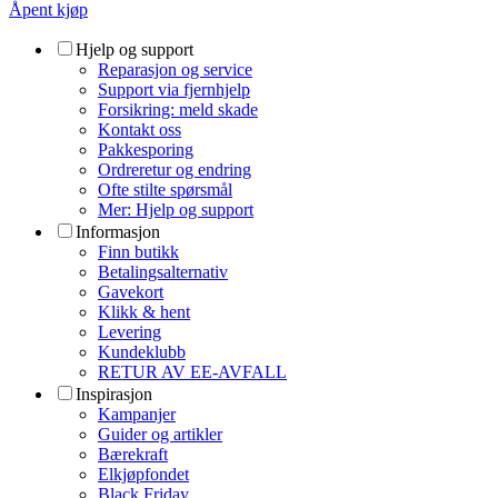
Åpent kjøp
Hjelp og support
Reparasjon og service
Support via fjernhjelp
Forsikring: meld skade
Kontakt oss
Pakkesporing
Ordreretur og endring
Ofte stilte spørsmål
Mer: Hjelp og support
Informasjon
Finn butikk
Betalingsalternativ
Gavekort
Klikk & hent
Levering
Kundeklubb
RETUR AV EE-AVFALL
Inspirasjon
Kampanjer
Guider og artikler
Bærekraft
Elkjøpfondet
Black Friday