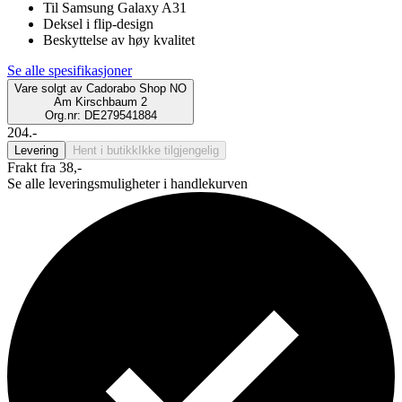
Til Samsung Galaxy A31
Deksel i flip-design
Beskyttelse av høy kvalitet
Se alle spesifikasjoner
Vare solgt av
Cadorabo Shop NO
Am Kirschbaum 2
Org.nr: DE279541884
204.-
Levering
Hent i butikk
Ikke tilgjengelig
Frakt fra 38,-
Se alle leveringsmuligheter i handlekurven