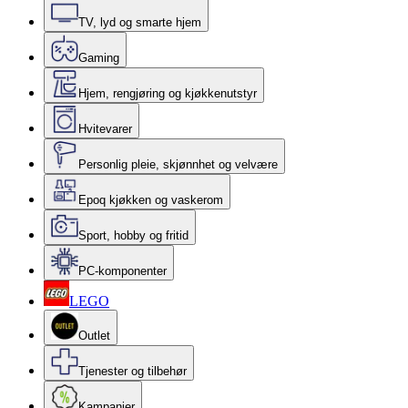
TV, lyd og smarte hjem
Gaming
Hjem, rengjøring og kjøkkenutstyr
Hvitevarer
Personlig pleie, skjønnhet og velvære
Epoq kjøkken og vaskerom
Sport, hobby og fritid
PC-komponenter
LEGO
Outlet
Tjenester og tilbehør
Kampanjer