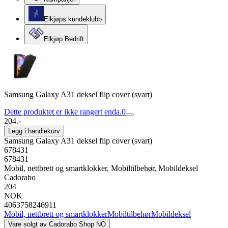
Elkjøps kundeklubb
Elkjøp Bedrift
Samsung Galaxy A31 deksel flip cover (svart)
Dette produktet er ikke rangert enda.
0
204.-
Legg i handlekurv
Samsung Galaxy A31 deksel flip cover (svart)
678431
678431
Mobil, nettbrett og smartklokker, Mobiltilbehør, Mobildeksel
Cadorabo
204
NOK
4063758246911
Mobil, nettbrett og smartklokker
Mobiltilbehør
Mobildeksel
Vare solgt av
Cadorabo Shop NO