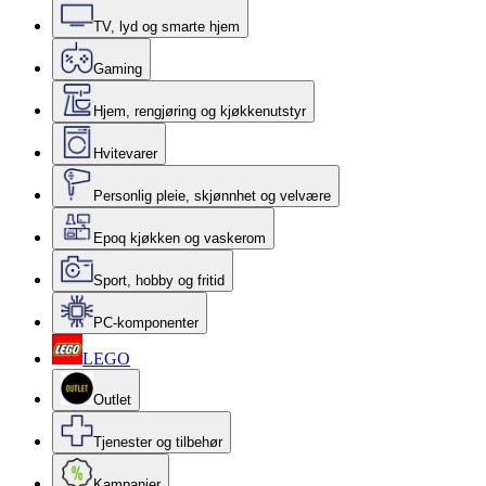
TV, lyd og smarte hjem
Gaming
Hjem, rengjøring og kjøkkenutstyr
Hvitevarer
Personlig pleie, skjønnhet og velvære
Epoq kjøkken og vaskerom
Sport, hobby og fritid
PC-komponenter
LEGO
Outlet
Tjenester og tilbehør
Kampanjer