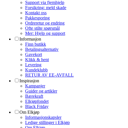
Support via fjernhjelp
Forsikring: meld skade
Kontakt oss
Pakkesporing
Ordreretur og endring
Ofte stilte spørsmål
Mer: Hjelp og support
Informasjon
Finn butikk
Betalingsalternativ
Gavekort
Klikk & hent
Levering
Kundeklubb
RETUR AV EE-AVFALL
Inspirasjon
Kampanjer
Guider og artikler
Bærekraft
Elkjøpfondet
Black Friday
Om Elkjøp
Informasjonskapsler
Ledige stillinger i Elkjøp
Om Elkjøp