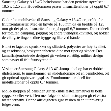
Samsung Galaxy A13 4G beltelomme har den perfekte størrelsen:
18,5 x 12,5 cm. Hovedlommen passer til smarttelefoner på opptil 6,7
tommer.
Cadorabo mobilveske til Samsung Galaxy A13 4G er perfekt for
friluftsentusiaster. Med en høyde på 185 mm og en bredde på 125
mm gir det plass til smarttelefoner på opptil 6,7 tommer. Det er ideelt
for fotturer, camping, jogging og andre utendørsaktiviteter, og holder
de viktigste tingene dine trygge og like ved hånden.
Etuiet er laget av sprutsikker og slitesterk polyester av høy kvalitet,
og er robust og beskytter enhetene dine mot riper og skader. Det
kamuflasjemønstrede designet gir vesken en stilig, militær design
som passer til friluftsutstyret ditt.
Vesken er Samsung Galaxy A13 4G-kompatibel og har et dobbelt
glidelåsrom, to innerlommer, en glidelåslomme og en pennholder, og
gir optimal oppbevaringsplass. Frontlommen er ideell for
mobiltelefoner på opptil 6,7 tommer.
Molle-stroppen på baksiden gir fleksible festealternativer til belte,
ryggsekk eller vest. Den medfølgende skulderstroppen gir et ekstra
bærealternativ. Denne allsidigheten gjør vesken til en uunnværlig
følgesvenn.