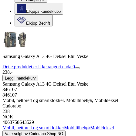
Elkjøps kundeklubb
Elkjøp Bedrift
Samsung Galaxy A13 4G Deksel Etui Veske
Dette produktet er ikke rangert enda.
0
238.-
Legg i handlekurv
Samsung Galaxy A13 4G Deksel Etui Veske
846107
846107
Mobil, nettbrett og smartklokker, Mobiltilbehør, Mobildeksel
Cadorabo
238
NOK
4063758643529
Mobil, nettbrett og smartklokker
Mobiltilbehør
Mobildeksel
Vare solgt av
Cadorabo Shop NO