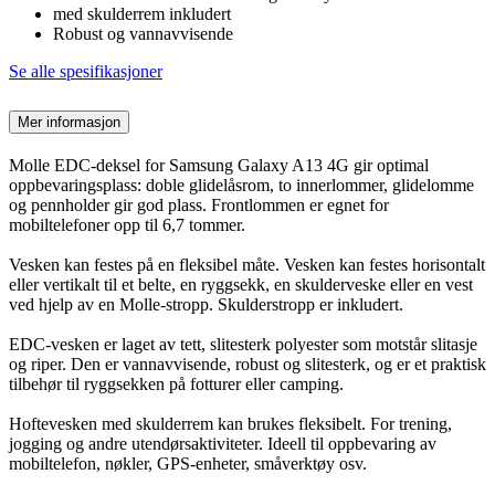
med skulderrem inkludert
Robust og vannavvisende
Se alle spesifikasjoner
Mer informasjon
Molle EDC-deksel for Samsung Galaxy A13 4G gir optimal
oppbevaringsplass: doble glidelåsrom, to innerlommer, glidelomme
og pennholder gir god plass. Frontlommen er egnet for
mobiltelefoner opp til 6,7 tommer.
Vesken kan festes på en fleksibel måte. Vesken kan festes horisontalt
eller vertikalt til et belte, en ryggsekk, en skulderveske eller en vest
ved hjelp av en Molle-stropp. Skulderstropp er inkludert.
EDC-vesken er laget av tett, slitesterk polyester som motstår slitasje
og riper. Den er vannavvisende, robust og slitesterk, og er et praktisk
tilbehør til ryggsekken på fotturer eller camping.
Hoftevesken med skulderrem kan brukes fleksibelt. For trening,
jogging og andre utendørsaktiviteter. Ideell til oppbevaring av
mobiltelefon, nøkler, GPS-enheter, småverktøy osv.