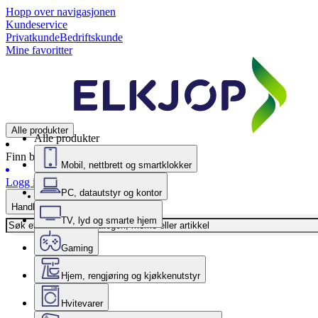
Hopp over navigasjonen
Kundeservice
Privatkunde
Bedriftskunde
Mine favoritter
Alle produkter
Alle produkter
Finn butikk
Mobil, nettbrett og smartklokker
Logg inn
PC, datautstyr og kontor
Handlekurv
TV, lyd og smarte hjem
Gaming
Hjem, rengjøring og kjøkkenutstyr
Hvitevarer