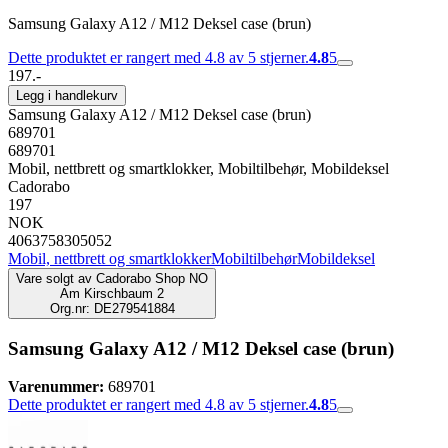
Samsung Galaxy A12 / M12 Deksel case (brun)
Dette produktet er rangert med 4.8 av 5 stjerner.
4.8
5
197.-
Legg i handlekurv
Samsung Galaxy A12 / M12 Deksel case (brun)
689701
689701
Mobil, nettbrett og smartklokker, Mobiltilbehør, Mobildeksel
Cadorabo
197
NOK
4063758305052
Mobil, nettbrett og smartklokker
Mobiltilbehør
Mobildeksel
Vare solgt av
Cadorabo Shop NO
Am Kirschbaum 2
Org.nr: DE279541884
Samsung Galaxy A12 / M12 Deksel case (brun)
Varenummer:
689701
Dette produktet er rangert med 4.8 av 5 stjerner.
4.8
5