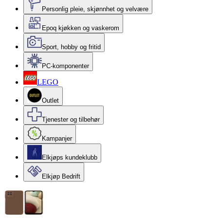
Personlig pleie, skjønnhet og velvære
Epoq kjøkken og vaskerom
Sport, hobby og fritid
PC-komponenter
LEGO
Outlet
Tjenester og tilbehør
Kampanjer
Elkjøps kundeklubb
Elkjøp Bedrift