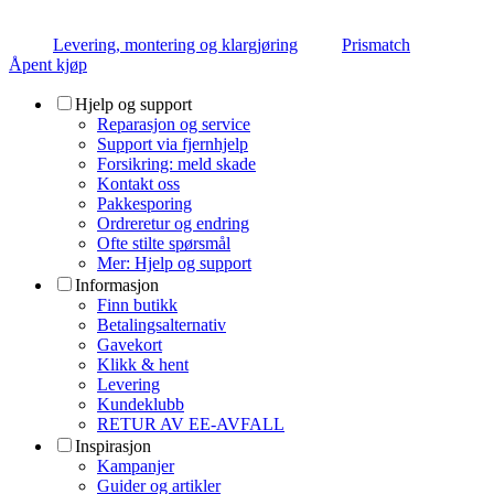
Levering, montering og klargjøring
Prismatch
Åpent kjøp
Hjelp og support
Reparasjon og service
Support via fjernhjelp
Forsikring: meld skade
Kontakt oss
Pakkesporing
Ordreretur og endring
Ofte stilte spørsmål
Mer: Hjelp og support
Informasjon
Finn butikk
Betalingsalternativ
Gavekort
Klikk & hent
Levering
Kundeklubb
RETUR AV EE-AVFALL
Inspirasjon
Kampanjer
Guider og artikler