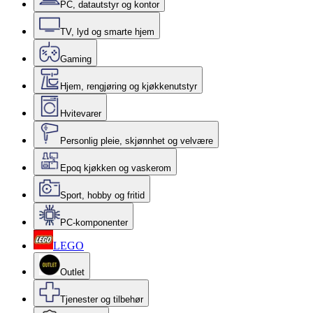
PC, datautstyr og kontor
TV, lyd og smarte hjem
Gaming
Hjem, rengjøring og kjøkkenutstyr
Hvitevarer
Personlig pleie, skjønnhet og velvære
Epoq kjøkken og vaskerom
Sport, hobby og fritid
PC-komponenter
LEGO
Outlet
Tjenester og tilbehør