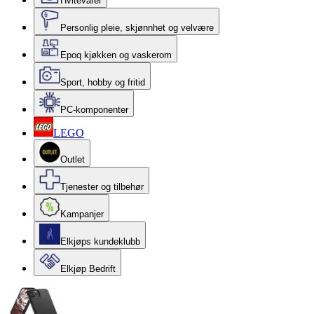
Hvitevarer
Personlig pleie, skjønnhet og velvære
Epoq kjøkken og vaskerom
Sport, hobby og fritid
PC-komponenter
LEGO
Outlet
Tjenester og tilbehør
Kampanjer
Elkjøps kundeklubb
Elkjøp Bedrift