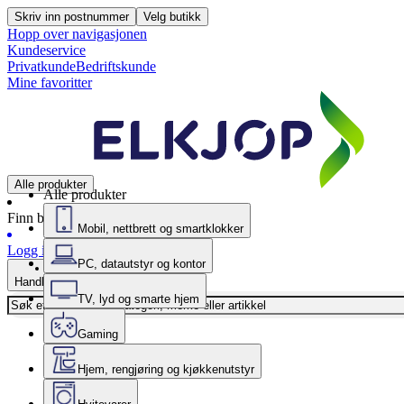
Skriv inn postnummer
Velg butikk
Hopp over navigasjonen
Kundeservice
Privatkunde
Bedriftskunde
Mine favoritter
Alle produkter
Alle produkter
Finn butikk
Mobil, nettbrett og smartklokker
Logg inn
PC, datautstyr og kontor
Handlekurv
TV, lyd og smarte hjem
Gaming
Hjem, rengjøring og kjøkkenutstyr