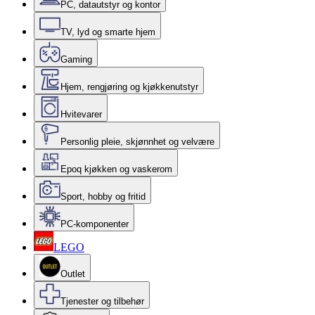
PC, datautstyr og kontor
TV, lyd og smarte hjem
Gaming
Hjem, rengjøring og kjøkkenutstyr
Hvitevarer
Personlig pleie, skjønnhet og velvære
Epoq kjøkken og vaskerom
Sport, hobby og fritid
PC-komponenter
LEGO
Outlet
Tjenester og tilbehør