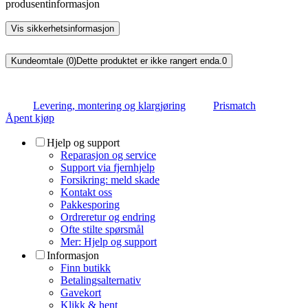
produsentinformasjon
Vis sikkerhetsinformasjon
Kundeomtale (0)
Dette produktet er ikke rangert enda.
0
Levering, montering og klargjøring
Prismatch
Åpent kjøp
Hjelp og support
Reparasjon og service
Support via fjernhjelp
Forsikring: meld skade
Kontakt oss
Pakkesporing
Ordreretur og endring
Ofte stilte spørsmål
Mer: Hjelp og support
Informasjon
Finn butikk
Betalingsalternativ
Gavekort
Klikk & hent