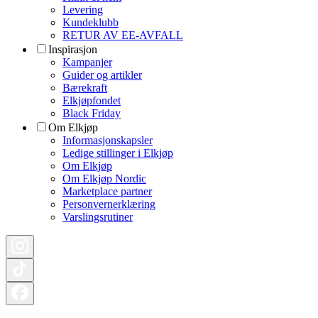
Levering
Kundeklubb
RETUR AV EE-AVFALL
Inspirasjon
Kampanjer
Guider og artikler
Bærekraft
Elkjøpfondet
Black Friday
Om Elkjøp
Informasjonskapsler
Ledige stillinger i Elkjøp
Om Elkjøp
Om Elkjøp Nordic
Marketplace partner
Personvernerklæring
Varslingsrutiner