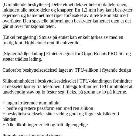
[Omfattende beskyttelse] Dette etuiet dekker hele mobiltelefonen,
inkludert alle nedre deler og knapper. En 1,2 mm høy kant beskytter
skjermen og kameraet mot riper forårsaket av direkte kontakt med
overflater. Den spesielle utformingen beskytter kameraet uten at det
går ut over funksjonaliteten.
[Enkel rengjøring] Smuss på etuiet kan enkelt tørkes av med en
fuktig klut. Hold etuiet rent til enhver tid.
[Støtter trådløs lading] Etuiet er egnet for Oppo Reno6 PRO 5G og
støtter trådløs lading.
Cadorabo beskyttelsesdeksel laget av TPU-silikon i flytende design
Silikoninnholdet i beskyttelsesdekselet i TPU-blandingen forhindrer
at dekselet løsner fra telefonen. I tillegg forhindrer TPU-innholdet at
unødvendig støv og lo fester seg, f.eks. på grunn av lo på klærne.
+ ingen irriterende gummilukt
+ bedre og tettere passform enn med ren silikon
+ beskyttelsesdekselet sitter veldig godt og ligger sklisikkert i
hånden
+ Alle tilkoblinger er lett og fritt tilgjengelige
Produktegenskaper/funksjoner: