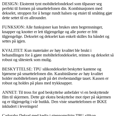
DESIGN: Ekstremt tynt mobiltelefondeksel som tilpasser seg
perfekt til formen på smarttelefonen din. Kombinasjonen med
dekselet, stroppen for å henge rundt halsen og etuiet til småting gjør
dette settet til en allrounder.
FUNKSJON: Alle funksjoner kan brukes uten begrensninger,
knapper og knotter er lett tilgjengelige og alle porter er fritt
tilgjengelige. Dekselet og dekselet kan enkelt skilles fra båndet og
settes på igjen.
KVALITET: Kun materialer av høy kvalitet ble brukt i
behandlingen for å gjøre mobiltelefondekselet, reimen og dekselet så
robust og slitesterk som mulig.
BESKYTTELSE: TPU silikondekselet beskytter kantene og
hjørnene på smarttelefonen din. Karabinlåsene av høy kvalitet
holder mobiltelefonen godt på det rivebestandige tauet. Kassen er
robust og holdes på plass med trykknapper.
ANNET: Til tross for god beskyttelse anbefaler vi en beskyttende
film til skjermen. Dette gir ekstra beskyttelse mot riper på skjermen
og er tilgjengelig i vår butikk. Den viste smarttelefonen er IKKE
inkludert i leveringen!
Cadorabo Deksel med kedja i gjennomsiktig TPU-silikon