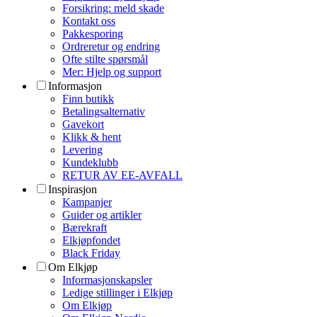
Forsikring: meld skade
Kontakt oss
Pakkesporing
Ordreretur og endring
Ofte stilte spørsmål
Mer: Hjelp og support
Informasjon
Finn butikk
Betalingsalternativ
Gavekort
Klikk & hent
Levering
Kundeklubb
RETUR AV EE-AVFALL
Inspirasjon
Kampanjer
Guider og artikler
Bærekraft
Elkjøpfondet
Black Friday
Om Elkjøp
Informasjonskapsler
Ledige stillinger i Elkjøp
Om Elkjøp