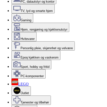
PC, datautstyr og kontor
TV, lyd og smarte hjem
Gaming
Hjem, rengjøring og kjøkkenutstyr
Hvitevarer
Personlig pleie, skjønnhet og velvære
Epoq kjøkken og vaskerom
Sport, hobby og fritid
PC-komponenter
LEGO
Outlet
Tjenester og tilbehør