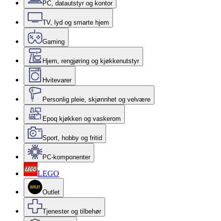
PC, datautstyr og kontor
TV, lyd og smarte hjem
Gaming
Hjem, rengjøring og kjøkkenutstyr
Hvitevarer
Personlig pleie, skjønnhet og velvære
Epoq kjøkken og vaskerom
Sport, hobby og fritid
PC-komponenter
LEGO
Outlet
Tjenester og tilbehør