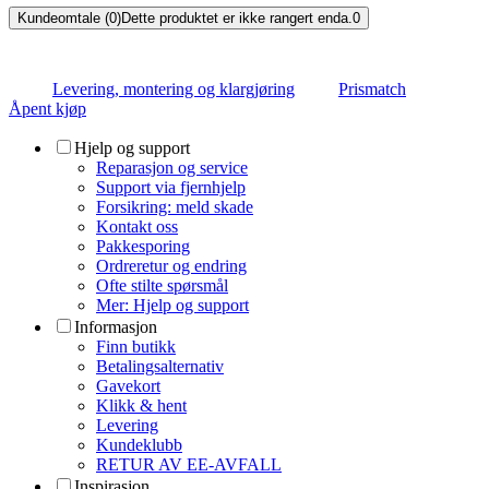
Kundeomtale (0)
Dette produktet er ikke rangert enda.
0
Levering, montering og klargjøring
Prismatch
Åpent kjøp
Hjelp og support
Reparasjon og service
Support via fjernhjelp
Forsikring: meld skade
Kontakt oss
Pakkesporing
Ordreretur og endring
Ofte stilte spørsmål
Mer: Hjelp og support
Informasjon
Finn butikk
Betalingsalternativ
Gavekort
Klikk & hent
Levering
Kundeklubb
RETUR AV EE-AVFALL
Inspirasjon