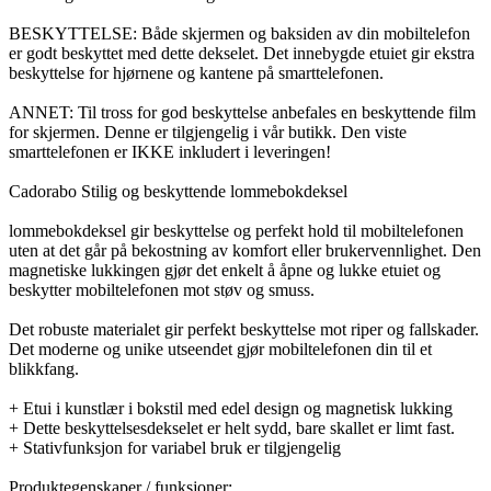
BESKYTTELSE: Både skjermen og baksiden av din mobiltelefon
er godt beskyttet med dette dekselet. Det innebygde etuiet gir ekstra
beskyttelse for hjørnene og kantene på smarttelefonen.
ANNET: Til tross for god beskyttelse anbefales en beskyttende film
for skjermen. Denne er tilgjengelig i vår butikk. Den viste
smarttelefonen er IKKE inkludert i leveringen!
Cadorabo Stilig og beskyttende lommebokdeksel
lommebokdeksel gir beskyttelse og perfekt hold til mobiltelefonen
uten at det går på bekostning av komfort eller brukervennlighet. Den
magnetiske lukkingen gjør det enkelt å åpne og lukke etuiet og
beskytter mobiltelefonen mot støv og smuss.
Det robuste materialet gir perfekt beskyttelse mot riper og fallskader.
Det moderne og unike utseendet gjør mobiltelefonen din til et
blikkfang.
+ Etui i kunstlær i bokstil med edel design og magnetisk lukking
+ Dette beskyttelsesdekselet er helt sydd, bare skallet er limt fast.
+ Stativfunksjon for variabel bruk er tilgjengelig
Produktegenskaper / funksjoner: