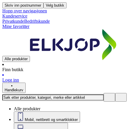
Skriv inn postnummer
Velg butikk
Hopp over navigasjonen
Kundeservice
Privatkunde
Bedriftskunde
Mine favoritter
Alle produkter
Finn butikk
Logg inn
Handlekurv
Alle produkter
Mobil, nettbrett og smartklokker