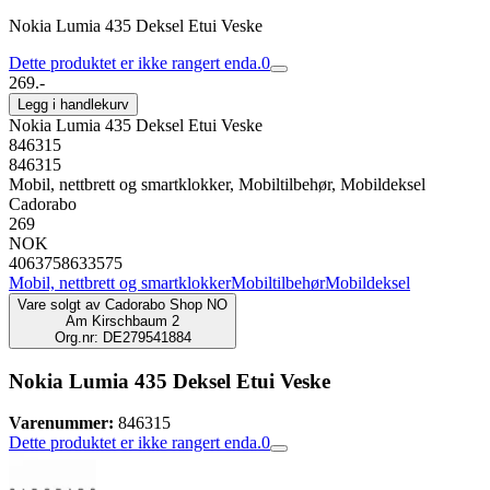
Nokia Lumia 435 Deksel Etui Veske
Dette produktet er ikke rangert enda.
0
269.-
Legg i handlekurv
Nokia Lumia 435 Deksel Etui Veske
846315
846315
Mobil, nettbrett og smartklokker, Mobiltilbehør, Mobildeksel
Cadorabo
269
NOK
4063758633575
Mobil, nettbrett og smartklokker
Mobiltilbehør
Mobildeksel
Vare solgt av
Cadorabo Shop NO
Am Kirschbaum 2
Org.nr: DE279541884
Nokia Lumia 435 Deksel Etui Veske
Varenummer:
846315
Dette produktet er ikke rangert enda.
0