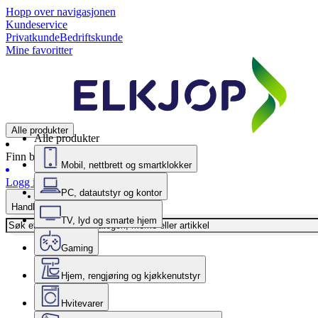
Hopp over navigasjonen
Kundeservice
Privatkunde
Bedriftskunde
Mine favoritter
Alle produkter
Alle produkter
Finn butikk
Mobil, nettbrett og smartklokker
Logg inn
PC, datautstyr og kontor
Handlekurv
TV, lyd og smarte hjem
Gaming
Hjem, rengjøring og kjøkkenutstyr
Hvitevarer