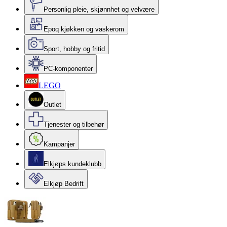
Personlig pleie, skjønnhet og velvære
Epoq kjøkken og vaskerom
Sport, hobby og fritid
PC-komponenter
LEGO
Outlet
Tjenester og tilbehør
Kampanjer
Elkjøps kundeklubb
Elkjøp Bedrift