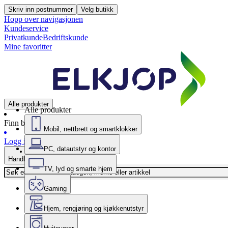
Skriv inn postnummer
Velg butikk
Hopp over navigasjonen
Kundeservice
Privatkunde
Bedriftskunde
Mine favoritter
Alle produkter
Alle produkter
Finn butikk
Mobil, nettbrett og smartklokker
Logg inn
PC, datautstyr og kontor
Handlekurv
TV, lyd og smarte hjem
Gaming
Hjem, rengjøring og kjøkkenutstyr