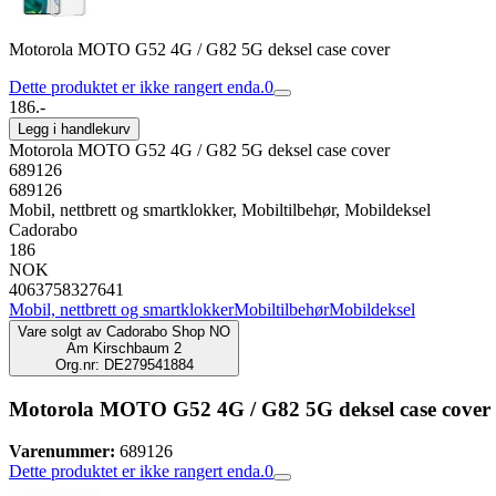
Motorola MOTO G52 4G / G82 5G deksel case cover
Dette produktet er ikke rangert enda.
0
186.-
Legg i handlekurv
Motorola MOTO G52 4G / G82 5G deksel case cover
689126
689126
Mobil, nettbrett og smartklokker, Mobiltilbehør, Mobildeksel
Cadorabo
186
NOK
4063758327641
Mobil, nettbrett og smartklokker
Mobiltilbehør
Mobildeksel
Vare solgt av
Cadorabo Shop NO
Am Kirschbaum 2
Org.nr: DE279541884
Motorola MOTO G52 4G / G82 5G deksel case cover
Varenummer:
689126
Dette produktet er ikke rangert enda.
0