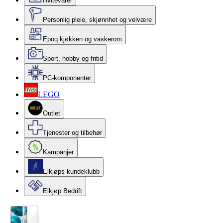
Hvitevarer
Personlig pleie, skjønnhet og velvære
Epoq kjøkken og vaskerom
Sport, hobby og fritid
PC-komponenter
LEGO
Outlet
Tjenester og tilbehør
Kampanjer
Elkjøps kundeklubb
Elkjøp Bedrift