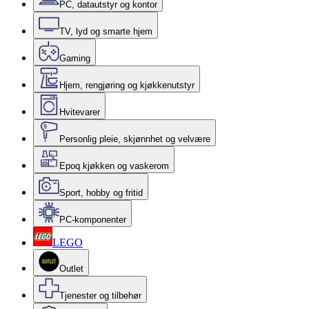
PC, datautstyr og kontor
TV, lyd og smarte hjem
Gaming
Hjem, rengjøring og kjøkkenutstyr
Hvitevarer
Personlig pleie, skjønnhet og velvære
Epoq kjøkken og vaskerom
Sport, hobby og fritid
PC-komponenter
LEGO
Outlet
Tjenester og tilbehør