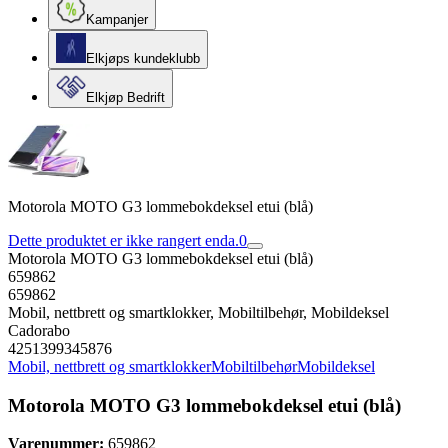
Kampanjer
Elkjøps kundeklubb
Elkjøp Bedrift
Motorola MOTO G3 lommebokdeksel etui (blå)
Dette produktet er ikke rangert enda.
0
Motorola MOTO G3 lommebokdeksel etui (blå)
659862
659862
Mobil, nettbrett og smartklokker, Mobiltilbehør, Mobildeksel
Cadorabo
4251399345876
Mobil, nettbrett og smartklokker
Mobiltilbehør
Mobildeksel
Motorola MOTO G3 lommebokdeksel etui (blå)
Varenummer:
659862