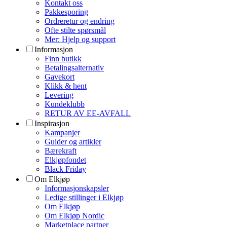
Kontakt oss
Pakkesporing
Ordreretur og endring
Ofte stilte spørsmål
Mer: Hjelp og support
Informasjon
Finn butikk
Betalingsalternativ
Gavekort
Klikk & hent
Levering
Kundeklubb
RETUR AV EE-AVFALL
Inspirasjon
Kampanjer
Guider og artikler
Bærekraft
Elkjøpfondet
Black Friday
Om Elkjøp
Informasjonskapsler
Ledige stillinger i Elkjøp
Om Elkjøp
Om Elkjøp Nordic
Marketplace partner