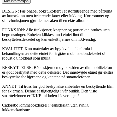
Mer informasjon
DESIGN: Fasjonabel bokstilkoffert i et stoffutseende med påføring
av kunstskinn uten irriterende faner eller lukking. Kortrommet og
stativfunksjonen gjør denne saken til en ekte allrounder.
FUNKSJON: Alle funksjoner, knapper og porter kan brukes uten
begrensninger. Enheten klikkes inn i etuiet limt til
beskyttelsesdekselet og kan enkelt fjernes om nødvendig.
KVALITET: Kun materialer av høy kvalitet ble brukt i
behandlingen av dette etuiet for å gjøre mobiltelefondekselet så
robust og holdbart som mulig.
BESKYTTELSE: Både skjermen og baksiden av din mobiltelefon
er godt beskyttet med dette dekselet. Det innebygde etuiet gir ekstra
beskyttelse for hjørnene og kantene på smarttelefonen.
ANNET: Til tross for god beskyttelse anbefales en beskyttende film
for skjermen. Denne er tilgjengelig i vår butikk. Den viste
smarttelefonen er IKKE inkludert i leveringen!
Cadorabo lommebokdeksel i jeansdesign uten synlig
lukkemekanisme