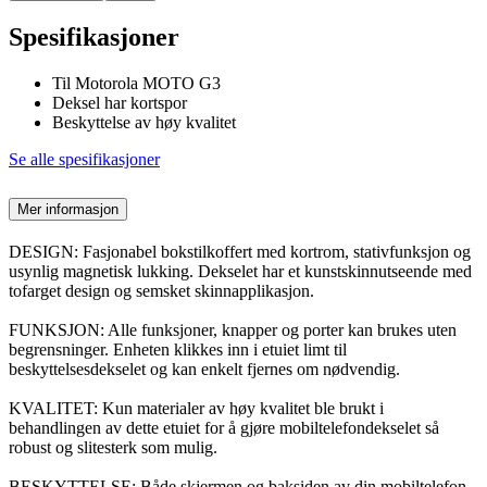
Spesifikasjoner
Til Motorola MOTO G3
Deksel har kortspor
Beskyttelse av høy kvalitet
Se alle spesifikasjoner
Mer informasjon
DESIGN: Fasjonabel bokstilkoffert med kortrom, stativfunksjon og
usynlig magnetisk lukking. Dekselet har et kunstskinnutseende med
tofarget design og semsket skinnapplikasjon.
FUNKSJON: Alle funksjoner, knapper og porter kan brukes uten
begrensninger. Enheten klikkes inn i etuiet limt til
beskyttelsesdekselet og kan enkelt fjernes om nødvendig.
KVALITET: Kun materialer av høy kvalitet ble brukt i
behandlingen av dette etuiet for å gjøre mobiltelefondekselet så
robust og slitesterk som mulig.
BESKYTTELSE: Både skjermen og baksiden av din mobiltelefon