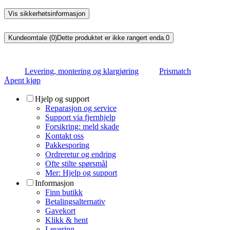
Vis sikkerhetsinformasjon
Kundeomtale (0)
Dette produktet er ikke rangert enda.
0
Levering, montering og klargjøring
Prismatch
Åpent kjøp
Hjelp og support
Reparasjon og service
Support via fjernhjelp
Forsikring: meld skade
Kontakt oss
Pakkesporing
Ordreretur og endring
Ofte stilte spørsmål
Mer: Hjelp og support
Informasjon
Finn butikk
Betalingsalternativ
Gavekort
Klikk & hent
Levering