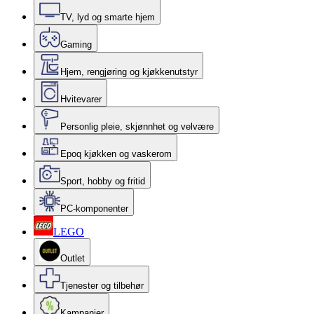
TV, lyd og smarte hjem
Gaming
Hjem, rengjøring og kjøkkenutstyr
Hvitevarer
Personlig pleie, skjønnhet og velvære
Epoq kjøkken og vaskerom
Sport, hobby og fritid
PC-komponenter
LEGO
Outlet
Tjenester og tilbehør
Kampanjer