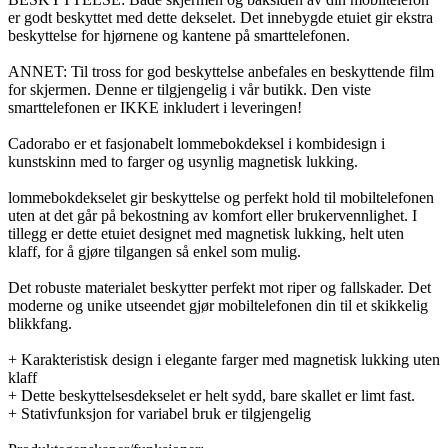
er godt beskyttet med dette dekselet. Det innebygde etuiet gir ekstra
beskyttelse for hjørnene og kantene på smarttelefonen.
ANNET: Til tross for god beskyttelse anbefales en beskyttende film
for skjermen. Denne er tilgjengelig i vår butikk. Den viste
smarttelefonen er IKKE inkludert i leveringen!
Cadorabo er et fasjonabelt lommebokdeksel i kombidesign i
kunstskinn med to farger og usynlig magnetisk lukking.
lommebokdekselet gir beskyttelse og perfekt hold til mobiltelefonen
uten at det går på bekostning av komfort eller brukervennlighet. I
tillegg er dette etuiet designet med magnetisk lukking, helt uten
klaff, for å gjøre tilgangen så enkel som mulig.
Det robuste materialet beskytter perfekt mot riper og fallskader. Det
moderne og unike utseendet gjør mobiltelefonen din til et skikkelig
blikkfang.
+ Karakteristisk design i elegante farger med magnetisk lukking uten
klaff
+ Dette beskyttelsesdekselet er helt sydd, bare skallet er limt fast.
+ Stativfunksjon for variabel bruk er tilgjengelig