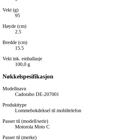
Vekt (g)
95
Høyde (cm)
2.5
Bredde (cm)
15.5
Vekt ink. emballasje
100,0 g
Nøkkelspesifikasjon
Modellnavn
Cadorabo DE-207001
Produkttype
Lommebokdeksel til mobiltelefon
Passer til (modell/serie)
Motorola Moto C
Passer til (merke)