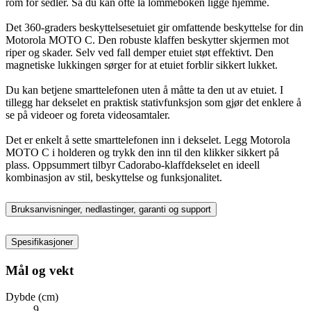
rom for sedler. Så du kan ofte la lommeboken ligge hjemme.
Det 360-graders beskyttelsesetuiet gir omfattende beskyttelse for din
Motorola MOTO C. Den robuste klaffen beskytter skjermen mot
riper og skader. Selv ved fall demper etuiet støt effektivt. Den
magnetiske lukkingen sørger for at etuiet forblir sikkert lukket.
Du kan betjene smarttelefonen uten å måtte ta den ut av etuiet. I
tillegg har dekselet en praktisk stativfunksjon som gjør det enklere å
se på videoer og foreta videosamtaler.
Det er enkelt å sette smarttelefonen inn i dekselet. Legg Motorola
MOTO C i holderen og trykk den inn til den klikker sikkert på
plass. Oppsummert tilbyr Cadorabo-klaffdekselet en ideell
kombinasjon av stil, beskyttelse og funksjonalitet.
Bruksanvisninger, nedlastinger, garanti og support
Spesifikasjoner
Mål og vekt
Dybde (cm)
9