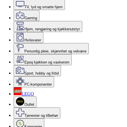
TV, lyd og smarte hjem
Gaming
Hjem, rengjøring og kjøkkenutstyr
Hvitevarer
Personlig pleie, skjønnhet og velvære
Epoq kjøkken og vaskerom
Sport, hobby og fritid
PC-komponenter
LEGO
Outlet
Tjenester og tilbehør
Kampanjer