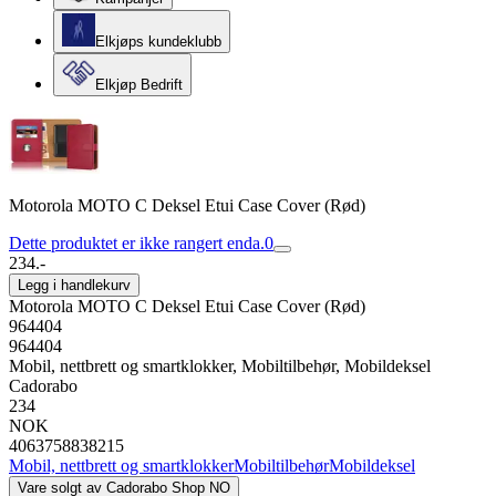
Elkjøps kundeklubb
Elkjøp Bedrift
Motorola MOTO C Deksel Etui Case Cover (Rød)
Dette produktet er ikke rangert enda.
0
234.-
Legg i handlekurv
Motorola MOTO C Deksel Etui Case Cover (Rød)
964404
964404
Mobil, nettbrett og smartklokker, Mobiltilbehør, Mobildeksel
Cadorabo
234
NOK
4063758838215
Mobil, nettbrett og smartklokker
Mobiltilbehør
Mobildeksel
Vare solgt av
Cadorabo Shop NO