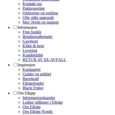
Kontakt oss
Pakkesporing
Ordreretur og endring
Ofte stilte spørsmål
Mer: Hjelp og support
Informasjon
Finn butikk
Betalingsalternativ
Gavekort
Klikk & hent
Levering
Kundeklubb
RETUR AV EE-AVFALL
Inspirasjon
Kampanjer
Guider og artikler
Bærekraft
Elkjøpfondet
Black Friday
Om Elkjøp
Informasjonskapsler
Ledige stillinger i Elkjøp
Om Elkjøp
Om Elkjøp Nordic