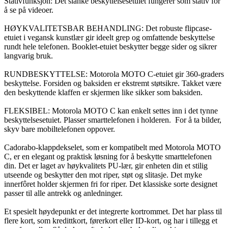
Stativfunksjon: Det slanke beskyttelsesetuiet fungerer som stativ for
å se på videoer.
HØYKVALITETSBAR BEHANDLING: Det robuste flipcase-
etuiet i vegansk kunstlær gir ideelt grep og omfattende beskyttelse
rundt hele telefonen. Booklet-etuiet beskytter begge sider og sikrer
langvarig bruk.
RUNDBESKYTTELSE: Motorola MOTO C-etuiet gir 360-graders
beskyttelse. Forsiden og baksiden er ekstremt støtsikre. Takket være
den beskyttende klaffen er skjermen like sikker som baksiden.
FLEKSIBEL: Motorola MOTO C kan enkelt settes inn i det tynne
beskyttelsesetuiet. Plasser smarttelefonen i holderen. For å ta bilder,
skyv bare mobiltelefonen oppover.
Cadorabo-klappdekselet, som er kompatibelt med Motorola MOTO
C, er en elegant og praktisk løsning for å beskytte smarttelefonen
din. Det er laget av høykvalitets PU-lær, gir enheten din et stilig
utseende og beskytter den mot riper, støt og slitasje. Det myke
innerfôret holder skjermen fri for riper. Det klassiske sorte designet
passer til alle antrekk og anledninger.
Et spesielt høydepunkt er det integrerte kortrommet. Det har plass til
flere kort, som kredittkort, førerkort eller ID-kort, og har i tillegg et