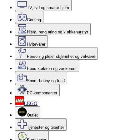
TV, lyd og smarte hjem
Gaming
Hjem, rengjøring og kjøkkenutstyr
Hvitevarer
Personlig pleie, skjønnhet og velvære
Epoq kjøkken og vaskerom
Sport, hobby og fritid
PC-komponenter
LEGO
Outlet
Tjenester og tilbehør
Kampanjer