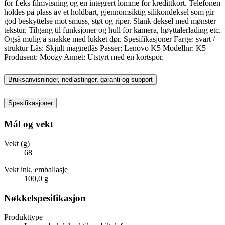
for f.eks filmvisning og en integrert lomme for kredittkort. Telefonen
holdes på plass av et holdbart, gjennomsiktig silikondeksel som gir
god beskyttelse mot smuss, støt og riper. Slank deksel med mønster
tekstur. Tilgang til funksjoner og hull for kamera, høyttalerlading etc.
Også mulig å snakke med lukket dør. Spesifikasjoner Farge: svart /
struktur Lås: Skjult magnetlås Passer: Lenovo K5 Modellnr: K5
Produsent: Moozy Annet: Utstyrt med en kortspor.
Bruksanvisninger, nedlastinger, garanti og support
Spesifikasjoner
Mål og vekt
Vekt (g)
68
Vekt ink. emballasje
100,0 g
Nøkkelspesifikasjon
Produkttype