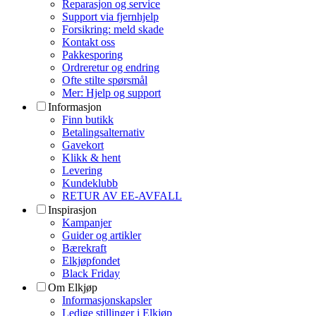
Reparasjon og service
Support via fjernhjelp
Forsikring: meld skade
Kontakt oss
Pakkesporing
Ordreretur og endring
Ofte stilte spørsmål
Mer: Hjelp og support
Informasjon
Finn butikk
Betalingsalternativ
Gavekort
Klikk & hent
Levering
Kundeklubb
RETUR AV EE-AVFALL
Inspirasjon
Kampanjer
Guider og artikler
Bærekraft
Elkjøpfondet
Black Friday
Om Elkjøp
Informasjonskapsler
Ledige stillinger i Elkjøp