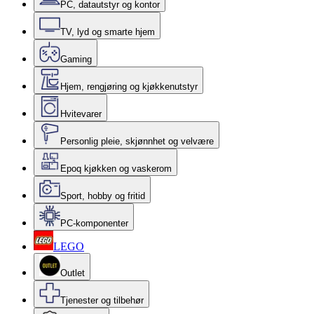
PC, datautstyr og kontor
TV, lyd og smarte hjem
Gaming
Hjem, rengjøring og kjøkkenutstyr
Hvitevarer
Personlig pleie, skjønnhet og velvære
Epoq kjøkken og vaskerom
Sport, hobby og fritid
PC-komponenter
LEGO
Outlet
Tjenester og tilbehør