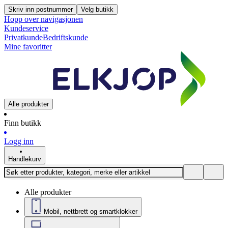
Skriv inn postnummer
Velg butikk
Hopp over navigasjonen
Kundeservice
Privatkunde
Bedriftskunde
Mine favoritter
Alle produkter
Finn butikk
Logg inn
Handlekurv
Alle produkter
Mobil, nettbrett og smartklokker