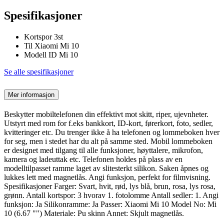
Spesifikasjoner
Kortspor 3st
Til Xiaomi Mi 10
Modell ID Mi 10
Se alle spesifikasjoner
Mer informasjon
Beskytter mobiltelefonen din effektivt mot skitt, riper, ujevnheter.
Utstyrt med rom for f.eks bankkort, ID-kort, førerkort, foto, sedler,
kvitteringer etc. Du trenger ikke å ha telefonen og lommeboken hver
for seg, men i stedet har du alt på samme sted. Mobil lommeboken
er designet med tilgang til alle funksjoner, høyttalere, mikrofon,
kamera og ladeuttak etc. Telefonen holdes på plass av en
modelltilpasset ramme laget av slitesterkt silikon. Saken åpnes og
lukkes lett med magnetlås. Angi funksjon, perfekt for filmvisning.
Spesifikasjoner Farger: Svart, hvit, rød, lys blå, brun, rosa, lys rosa,
grønn. Antall kortspor: 3 hvorav 1. fotolomme Antall sedler: 1. Angi
funksjon: Ja Silikonramme: Ja Passer: Xiaomi Mi 10 Model No: Mi
10 (6.67 "") Materiale: Pu skinn Annet: Skjult magnetlås.