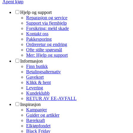
Åpent kjøp
Hjelp og support
Reparasjon og service
Support via fjernhjelp
Forsikring: meld skade
Kontakt oss
Pakkesporing
Ordreretur og endring
Ofte stilte spørsmål
Mer: Hjelp og support
Informasjon
Finn butikk
Betalingsalternativ
Gavekort
Klikk & hent
Levering
Kundeklubb
RETUR AV EE-AVFALL
Inspirasjon
Kampanjer
Guider og artikler
Bærekraft
Elkjøpfondet
Black Friday