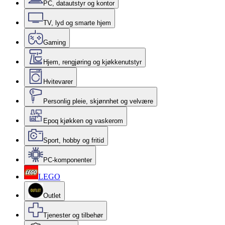
PC, datautstyr og kontor
TV, lyd og smarte hjem
Gaming
Hjem, rengjøring og kjøkkenutstyr
Hvitevarer
Personlig pleie, skjønnhet og velvære
Epoq kjøkken og vaskerom
Sport, hobby og fritid
PC-komponenter
LEGO
Outlet
Tjenester og tilbehør