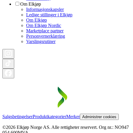
Om Elkjøp
Informasjonskapsler
Ledige stillinger i Elkjøp
Om Elkjøp
Om Elkjøp Nordic
Marketplace partner
Personvernerklæring
Varslingsrutiner
Salgsbetingelser
Produktkategorier
Merker
Administrer cookies
©2026 Elkjøp Norge AS. Alle rettigheter reservert. Org nr.: NO947
054 600MVA