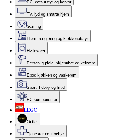
PC, datautstyr og kontor
TV, lyd og smarte hjem
Gaming
Hjem, rengjøring og kjøkkenutstyr
Hvitevarer
Personlig pleie, skjønnhet og velvære
Epoq kjøkken og vaskerom
Sport, hobby og fritid
PC-komponenter
LEGO
Outlet
Tjenester og tilbehør