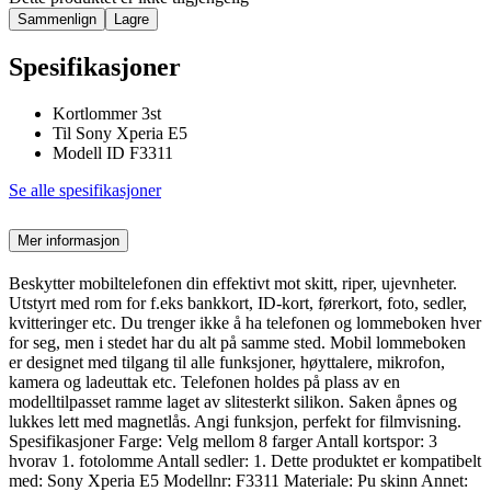
Sammenlign
Lagre
Spesifikasjoner
Kortlommer 3st
Til Sony Xperia E5
Modell ID F3311
Se alle spesifikasjoner
Mer informasjon
Beskytter mobiltelefonen din effektivt mot skitt, riper, ujevnheter.
Utstyrt med rom for f.eks bankkort, ID-kort, førerkort, foto, sedler,
kvitteringer etc. Du trenger ikke å ha telefonen og lommeboken hver
for seg, men i stedet har du alt på samme sted. Mobil lommeboken
er designet med tilgang til alle funksjoner, høyttalere, mikrofon,
kamera og ladeuttak etc. Telefonen holdes på plass av en
modelltilpasset ramme laget av slitesterkt silikon. Saken åpnes og
lukkes lett med magnetlås. Angi funksjon, perfekt for filmvisning.
Spesifikasjoner Farge: Velg mellom 8 farger Antall kortspor: 3
hvorav 1. fotolomme Antall sedler: 1. Dette produktet er kompatibelt
med: Sony Xperia E5 Modellnr: F3311 Materiale: Pu skinn Annet: