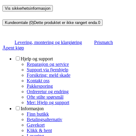
Vis sikkerhetsinformasjon
Kundeomtale (0)
Dette produktet er ikke rangert enda.
0
Levering, montering og klargjøring
Prismatch
Åpent kjøp
Hjelp og support
Reparasjon og service
Support via fjernhjelp
Forsikring: meld skade
Kontakt oss
Pakkesporing
Ordreretur og endring
Ofte stilte spørsmål
Mer: Hjelp og support
Informasjon
Finn butikk
Betalingsalternativ
Gavekort
Klikk & hent
Levering