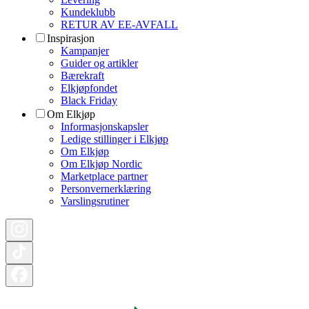
Kundeklubb
RETUR AV EE-AVFALL
Inspirasjon
Kampanjer
Guider og artikler
Bærekraft
Elkjøpfondet
Black Friday
Om Elkjøp
Informasjonskapsler
Ledige stillinger i Elkjøp
Om Elkjøp
Om Elkjøp Nordic
Marketplace partner
Personvernerklæring
Varslingsrutiner