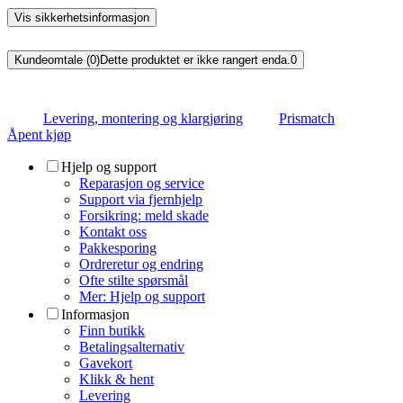
Vis sikkerhetsinformasjon
Kundeomtale (0)
Dette produktet er ikke rangert enda.
0
Levering, montering og klargjøring
Prismatch
Åpent kjøp
Hjelp og support
Reparasjon og service
Support via fjernhjelp
Forsikring: meld skade
Kontakt oss
Pakkesporing
Ordreretur og endring
Ofte stilte spørsmål
Mer: Hjelp og support
Informasjon
Finn butikk
Betalingsalternativ
Gavekort
Klikk & hent
Levering