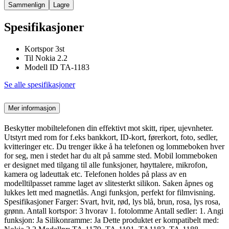
Sammenlign
Lagre
Spesifikasjoner
Kortspor 3st
Til Nokia 2.2
Modell ID TA-1183
Se alle spesifikasjoner
Mer informasjon
Beskytter mobiltelefonen din effektivt mot skitt, riper, ujevnheter.
Utstyrt med rom for f.eks bankkort, ID-kort, førerkort, foto, sedler,
kvitteringer etc. Du trenger ikke å ha telefonen og lommeboken hver
for seg, men i stedet har du alt på samme sted. Mobil lommeboken
er designet med tilgang til alle funksjoner, høyttalere, mikrofon,
kamera og ladeuttak etc. Telefonen holdes på plass av en
modelltilpasset ramme laget av slitesterkt silikon. Saken åpnes og
lukkes lett med magnetlås. Angi funksjon, perfekt for filmvisning.
Spesifikasjoner Farger: Svart, hvit, rød, lys blå, brun, rosa, lys rosa,
grønn. Antall kortspor: 3 hvorav 1. fotolomme Antall sedler: 1. Angi
funksjon: Ja Silikonramme: Ja Dette produktet er kompatibelt med: