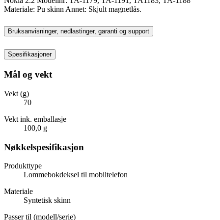
Nokia 2.2 Modellnr: TA-1179, TA-1191, TA1183, TA-1188
Materiale: Pu skinn Annet: Skjult magnetlås.
Bruksanvisninger, nedlastinger, garanti og support
Spesifikasjoner
Mål og vekt
Vekt (g)
70
Vekt ink. emballasje
100,0 g
Nøkkelspesifikasjon
Produkttype
Lommebokdeksel til mobiltelefon
Materiale
Syntetisk skinn
Passer til (modell/serie)