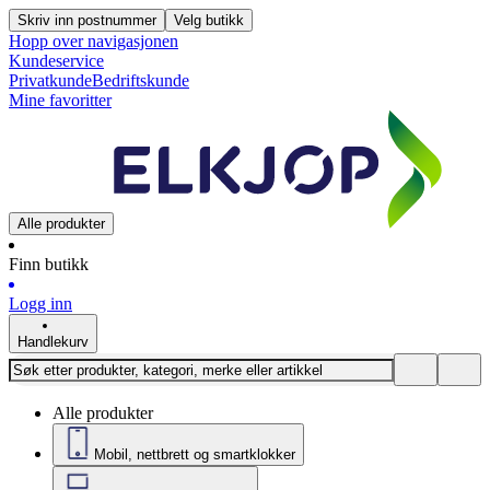
Skriv inn postnummer
Velg butikk
Hopp over navigasjonen
Kundeservice
Privatkunde
Bedriftskunde
Mine favoritter
Alle produkter
Finn butikk
Logg inn
Handlekurv
Alle produkter
Mobil, nettbrett og smartklokker