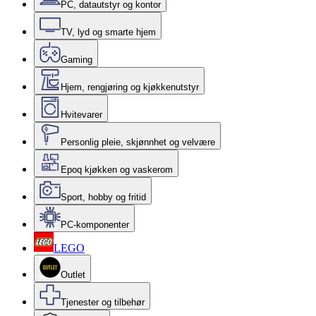
PC, datautstyr og kontor
TV, lyd og smarte hjem
Gaming
Hjem, rengjøring og kjøkkenutstyr
Hvitevarer
Personlig pleie, skjønnhet og velvære
Epoq kjøkken og vaskerom
Sport, hobby og fritid
PC-komponenter
LEGO
Outlet
Tjenester og tilbehør