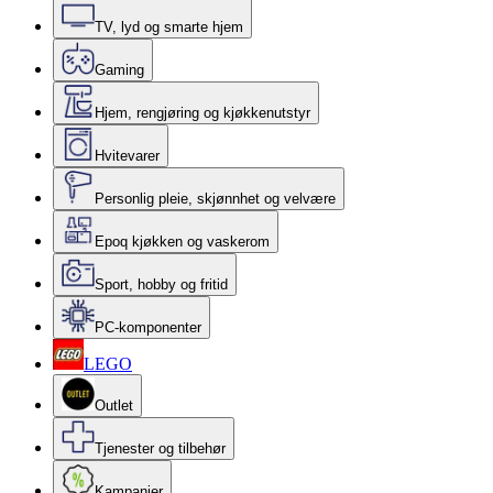
TV, lyd og smarte hjem
Gaming
Hjem, rengjøring og kjøkkenutstyr
Hvitevarer
Personlig pleie, skjønnhet og velvære
Epoq kjøkken og vaskerom
Sport, hobby og fritid
PC-komponenter
LEGO
Outlet
Tjenester og tilbehør
Kampanjer