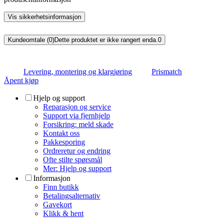
Vis sikkerhetsinformasjon
Kundeomtale (0)
Dette produktet er ikke rangert enda.
0
Levering, montering og klargjøring
Prismatch
Åpent kjøp
Hjelp og support
Reparasjon og service
Support via fjernhjelp
Forsikring: meld skade
Kontakt oss
Pakkesporing
Ordreretur og endring
Ofte stilte spørsmål
Mer: Hjelp og support
Informasjon
Finn butikk
Betalingsalternativ
Gavekort
Klikk & hent