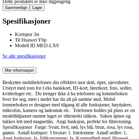
Dette produktet er ikke tilgjengelig
Sammenlign
Lagre
Spesifikasjoner
Kortspor 3st
Til Huawei Y6p
Modell ID MED-LX9
Se alle spesifikasjoner
Mer informasjon
Beskytter mobiltelefonen din effektivt mot skitt, riper, ujevnheter.
Utstyrt med rom for f.eks bankkort, ID-kort, førerkort, foto, sedler,
kvitteringer etc. Du trenger ikke å ha telefonen og lommeboken
hver for seg, men i stedet har du alt på samme sted. Mobil
lommeboken er designet med tilgang til alle funksjoner, høyttalere,
mikrofon, kamera og ladeuttak etc. Telefonen holdes på plass av en
modelltilpasset ramme laget av slitesterkt silikon. Saken åpnes og
lukkes lett med magnetlås. Angi funksjon, perfekt for filmvisning.
Spesifikasjoner Farge: Svart, hvit, rød, lys blå, brun, rosa, lys rosa,
grønn. Antall kortspor: 3 hvorav 1. fotolomme Antall sedler: 1.
Angi funksjon: Ja Silikonramme: Ja Kompatibelt med: Huawei