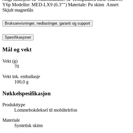
Y6p Modellnr: MED-LX9 (6.3"") Materiale: Pu skinn Annet:
Skjult magnetlås
Bruksanvisninger, nedlastinger, garanti og support
Spesifikasjoner
Mål og vekt
Vekt (g)
70
Vekt ink. emballasje
100,0 g
Nøkkelspesifikasjon
Produkttype
Lommebokdeksel til mobiltelefon
Materiale
Syntetisk skinn