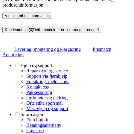
produsentinformasjon
Vis sikkerhetsinformasjon
Kundeomtale (0)
Dette produktet er ikke rangert enda.
0
Levering, montering og klargjøring
Prismatch
Åpent kjøp
Hjelp og support
Reparasjon og service
Support via fjernhjelp
Forsikring: meld skade
Kontakt oss
Pakkesporing
Ordreretur og endring
Ofte stilte spørsmål
Mer: Hjelp og support
Informasjon
Finn butikk
Betalingsalternativ
Gavekort