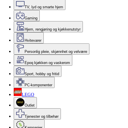
TV, lyd og smarte hjem
Gaming
Hjem, rengjøring og kjøkkenutstyr
Hvitevarer
Personlig pleie, skjønnhet og velvære
Epoq kjøkken og vaskerom
Sport, hobby og fritid
PC-komponenter
LEGO
Outlet
Tjenester og tilbehør
Kampanjer