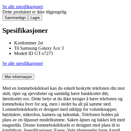
Se alle spesifikasjoner
Dette produktet er ikke tilgjengelig
Sammenlign
Lagre
Spesifikasjoner
Kortlommer 2st
Til Samsung Galaxy Ace 3
Modell ID GT-s7275
Se alle spesifikasjoner
Mer informasjon
Med en lommebokdeksel kan du enkelt beskytte telefonen din mot
skitt, riper og ujevnheter og samtidig bære bankkortet ditt,
førerkortet osv. Dette betyr at du ikke trenger å bære telefonen og
lommeboka hver for seg, men i stedet ha alt på samme sted.
Lommebokdekseln er designet med utklipp for volumknapper,
høyttalere, mikrofon, kamera og ladeuttak. Telefonen holdes på
plass av en tilpasset modellramme. Saken åpnes og lukkes lett med
magnetlås. Denne lommebokdekseln er designet med plass til to
kredittkort. Spesifikasjoner: Farge: Velg tilgjengelig farge Antall