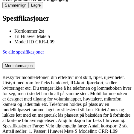
Sammenlign
Lagre
Spesifikasjoner
Kortlommer 2st
Til Huawei Mate S
Modell ID CRR-L09
Se alle spesifikasjoner
Mer informasjon
Beskytter mobiltelefonen din effektivt mot skitt, riper, ujevnheter.
Utstyrt med rom for f.eks bankkort, ID-kort, førerkort, sedler,
kvitteringer etc. Du trenger ikke å ha telefonen og lommeboken hver
for seg, men i stedet har du alt på samme sted. Mobil lommeboken
er designet med tilgang for volumknapper, høyttalere, mikrofon,
kamera og ladeuttak etc. Telefonen holdes på plass av en
modelltilpasset ramme laget av slitesterkt silikon. Etuiet åpnes og
lukkes lett med en magnetisk lås plassert på baksiden for å forhindre
at kortene blir avmagnetisert. Angi funksjon for f.eks filmvisning.
Spesifikasjoner Farge: Velg tilgjengelig farge Antall kortspor: 2 stk
Antall sedler: 1. Passer: Huawei Mate S Modellnr: CRR-L09