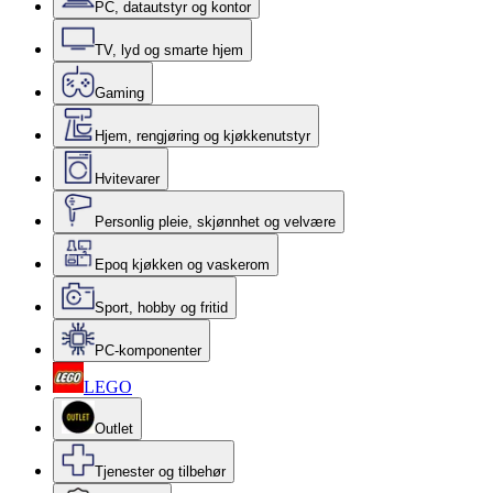
PC, datautstyr og kontor
TV, lyd og smarte hjem
Gaming
Hjem, rengjøring og kjøkkenutstyr
Hvitevarer
Personlig pleie, skjønnhet og velvære
Epoq kjøkken og vaskerom
Sport, hobby og fritid
PC-komponenter
LEGO
Outlet
Tjenester og tilbehør