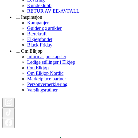
Kundeklubb
RETUR AV EE-AVFALL
Inspirasjon
Kampanjer
Guider og artikler
Bærekraft
Elkjøpfondet
Black Friday
Om Elkjøp
Informasjonskapsler
Ledige stillinger i Elkjøp
Om Elkjøp
Om Elkjøp Nordic
Marketplace partner
Personvernerklæring
Varslingsrutiner