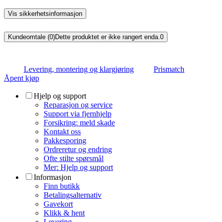
Vis sikkerhetsinformasjon
Kundeomtale (0)
Dette produktet er ikke rangert enda.
0
Levering, montering og klargjøring
Prismatch
Åpent kjøp
Hjelp og support
Reparasjon og service
Support via fjernhjelp
Forsikring: meld skade
Kontakt oss
Pakkesporing
Ordreretur og endring
Ofte stilte spørsmål
Mer: Hjelp og support
Informasjon
Finn butikk
Betalingsalternativ
Gavekort
Klikk & hent
Levering