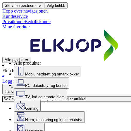
Skriv inn postnummer
Velg butikk
Hopp over navigasjonen
Kundeservice
Privatkunde
Bedriftskunde
Mine favoritter
Alle produkter
Alle produkter
Finn butikk
Mobil, nettbrett og smartklokker
Logg inn
PC, datautstyr og kontor
Handlekurv
TV, lyd og smarte hjem
Gaming
Hjem, rengjøring og kjøkkenutstyr