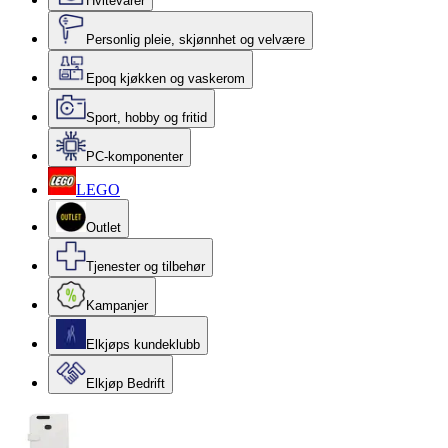
Hvitevarer
Personlig pleie, skjønnhet og velvære
Epoq kjøkken og vaskerom
Sport, hobby og fritid
PC-komponenter
LEGO
Outlet
Tjenester og tilbehør
Kampanjer
Elkjøps kundeklubb
Elkjøp Bedrift