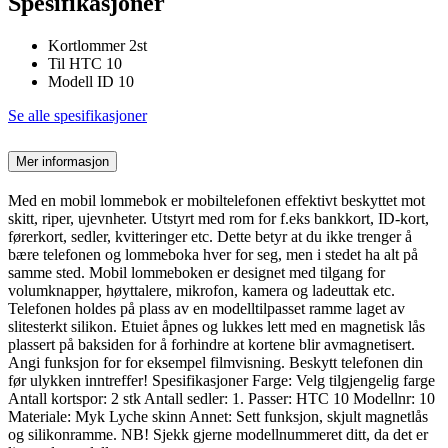
Spesifikasjoner
Kortlommer 2st
Til HTC 10
Modell ID 10
Se alle spesifikasjoner
Mer informasjon
Med en mobil lommebok er mobiltelefonen effektivt beskyttet mot
skitt, riper, ujevnheter. Utstyrt med rom for f.eks bankkort, ID-kort,
førerkort, sedler, kvitteringer etc. Dette betyr at du ikke trenger å
bære telefonen og lommeboka hver for seg, men i stedet ha alt på
samme sted. Mobil lommeboken er designet med tilgang for
volumknapper, høyttalere, mikrofon, kamera og ladeuttak etc.
Telefonen holdes på plass av en modelltilpasset ramme laget av
slitesterkt silikon. Etuiet åpnes og lukkes lett med en magnetisk lås
plassert på baksiden for å forhindre at kortene blir avmagnetisert.
Angi funksjon for for eksempel filmvisning. Beskytt telefonen din
før ulykken inntreffer! Spesifikasjoner Farge: Velg tilgjengelig farge
Antall kortspor: 2 stk Antall sedler: 1. Passer: HTC 10 Modellnr: 10
Materiale: Myk Lyche skinn Annet: Sett funksjon, skjult magnetlås
og silikonramme. NB! Sjekk gjerne modellnummeret ditt, da det er