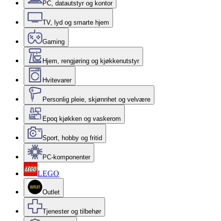
PC, datautstyr og kontor
TV, lyd og smarte hjem
Gaming
Hjem, rengjøring og kjøkkenutstyr
Hvitevarer
Personlig pleie, skjønnhet og velvære
Epoq kjøkken og vaskerom
Sport, hobby og fritid
PC-komponenter
LEGO
Outlet
Tjenester og tilbehør