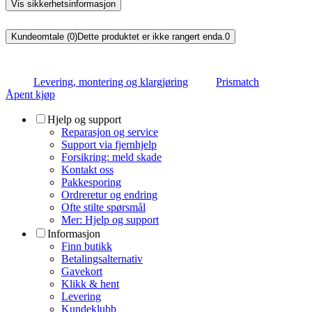
Vis sikkerhetsinformasjon
Kundeomtale (0)
Dette produktet er ikke rangert enda.
0
Levering, montering og klargjøring
Prismatch
Åpent kjøp
Hjelp og support
Reparasjon og service
Support via fjernhjelp
Forsikring: meld skade
Kontakt oss
Pakkesporing
Ordreretur og endring
Ofte stilte spørsmål
Mer: Hjelp og support
Informasjon
Finn butikk
Betalingsalternativ
Gavekort
Klikk & hent
Levering
Kundeklubb