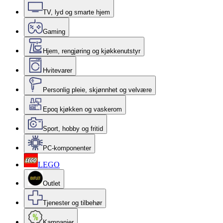
TV, lyd og smarte hjem
Gaming
Hjem, rengjøring og kjøkkenutstyr
Hvitevarer
Personlig pleie, skjønnhet og velvære
Epoq kjøkken og vaskerom
Sport, hobby og fritid
PC-komponenter
LEGO
Outlet
Tjenester og tilbehør
Kampanjer