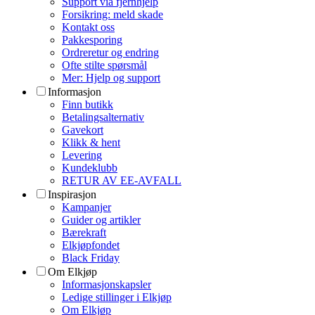
Support via fjernhjelp
Forsikring: meld skade
Kontakt oss
Pakkesporing
Ordreretur og endring
Ofte stilte spørsmål
Mer: Hjelp og support
Informasjon
Finn butikk
Betalingsalternativ
Gavekort
Klikk & hent
Levering
Kundeklubb
RETUR AV EE-AVFALL
Inspirasjon
Kampanjer
Guider og artikler
Bærekraft
Elkjøpfondet
Black Friday
Om Elkjøp
Informasjonskapsler
Ledige stillinger i Elkjøp
Om Elkjøp