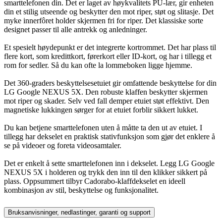
smarttelefonen din. Det er laget av høykvalitets PU-lær, gir enheten
din et stilig utseende og beskytter den mot riper, støt og slitasje. Det
myke innerfôret holder skjermen fri for riper. Det klassiske sorte
designet passer til alle antrekk og anledninger.
Et spesielt høydepunkt er det integrerte kortrommet. Det har plass til
flere kort, som kredittkort, førerkort eller ID-kort, og har i tillegg et
rom for sedler. Så du kan ofte la lommeboken ligge hjemme.
Det 360-graders beskyttelsesetuiet gir omfattende beskyttelse for din
LG Google NEXUS 5X. Den robuste klaffen beskytter skjermen
mot riper og skader. Selv ved fall demper etuiet støt effektivt. Den
magnetiske lukkingen sørger for at etuiet forblir sikkert lukket.
Du kan betjene smarttelefonen uten å måtte ta den ut av etuiet. I
tillegg har dekselet en praktisk stativfunksjon som gjør det enklere å
se på videoer og foreta videosamtaler.
Det er enkelt å sette smarttelefonen inn i dekselet. Legg LG Google
NEXUS 5X i holderen og trykk den inn til den klikker sikkert på
plass. Oppsummert tilbyr Cadorabo-klaffdekselet en ideell
kombinasjon av stil, beskyttelse og funksjonalitet.
Bruksanvisninger, nedlastinger, garanti og support