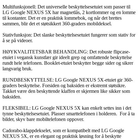
Multifunksjonell: Det universelle beskyttelsesetuiet som passer til
LG Google NEXUS 5X har magnetlås, 2 kortlommer og en lomme
til kontanter. Det er en praktisk lommebok, og når det brettes
sammen, blir det et støtsikkert 360-graders mobildeksel.
Stativfunksjon: Det slanke beskyttelsesetuiet fungerer som stativ for
å se på videoer.
HØYKVALITETSBAR BEHANDLING: Det robuste flipcase-
etuiet i vegansk kunstlær gir ideelt grep og omfattende beskyttelse
rundt hele telefonen. Booklet-etuiet beskytter begge sider og sikrer
langvarig bruk.
RUNDBESKYTTELSE: LG Google NEXUS 5X-etuiet gir 360-
graders beskyttelse. Forsiden og baksiden er ekstremt støtsikre.
Takket være den beskyttende klaffen er skjermen like sikker som
baksiden.
FLEKSIBEL: LG Google NEXUS 5X kan enkelt settes inn i det
tynne beskyttelsesetuiet. Plasser smarttelefonen i holderen. For å ta
bilder, skyv bare mobiltelefonen oppover.
Cadorabo-klappdekselet, som er kompatibelt med LG Google
NEXUS 5X, er en elegant og praktisk løsning for å beskytte