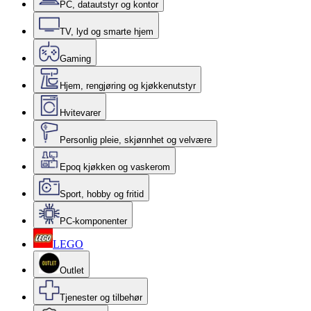
PC, datautstyr og kontor
TV, lyd og smarte hjem
Gaming
Hjem, rengjøring og kjøkkenutstyr
Hvitevarer
Personlig pleie, skjønnhet og velvære
Epoq kjøkken og vaskerom
Sport, hobby og fritid
PC-komponenter
LEGO
Outlet
Tjenester og tilbehør