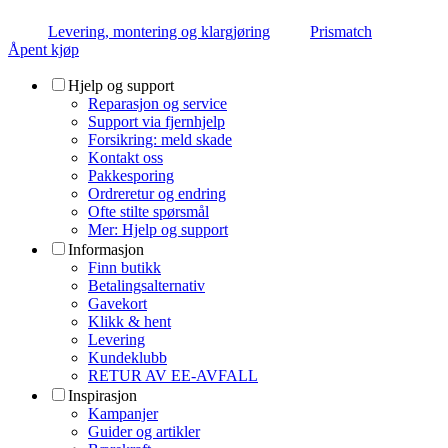
Levering, montering og klargjøring
Prismatch
Åpent kjøp
Hjelp og support
Reparasjon og service
Support via fjernhjelp
Forsikring: meld skade
Kontakt oss
Pakkesporing
Ordreretur og endring
Ofte stilte spørsmål
Mer: Hjelp og support
Informasjon
Finn butikk
Betalingsalternativ
Gavekort
Klikk & hent
Levering
Kundeklubb
RETUR AV EE-AVFALL
Inspirasjon
Kampanjer
Guider og artikler