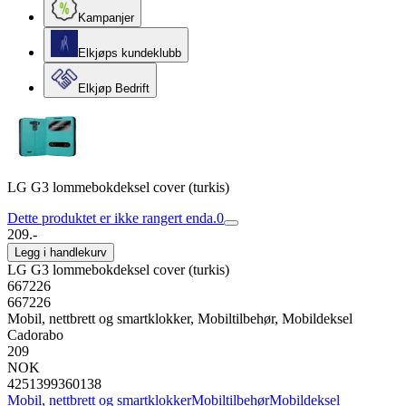
Kampanjer
Elkjøps kundeklubb
Elkjøp Bedrift
LG G3 lommebokdeksel cover (turkis)
Dette produktet er ikke rangert enda.
0
209.-
Legg i handlekurv
LG G3 lommebokdeksel cover (turkis)
667226
667226
Mobil, nettbrett og smartklokker, Mobiltilbehør, Mobildeksel
Cadorabo
209
NOK
4251399360138
Mobil, nettbrett og smartklokker
Mobiltilbehør
Mobildeksel