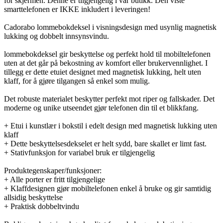
for skjermen. Denne er tilgjengelig i vår butikk. Den viste
smarttelefonen er IKKE inkludert i leveringen!
Cadorabo lommebokdeksel i visningsdesign med usynlig magnetisk
lukking og dobbelt innsynsvindu.
lommebokdeksel gir beskyttelse og perfekt hold til mobiltelefonen
uten at det går på bekostning av komfort eller brukervennlighet. I
tillegg er dette etuiet designet med magnetisk lukking, helt uten
klaff, for å gjøre tilgangen så enkel som mulig.
Det robuste materialet beskytter perfekt mot riper og fallskader. Det
moderne og unike utseendet gjør telefonen din til et blikkfang.
+ Etui i kunstlær i bokstil i edelt design med magnetisk lukking uten
klaff
+ Dette beskyttelsesdekselet er helt sydd, bare skallet er limt fast.
+ Stativfunksjon for variabel bruk er tilgjengelig
Produktegenskaper/funksjoner:
+ Alle porter er fritt tilgjengelige
+ Klaffdesignen gjør mobiltelefonen enkel å bruke og gir samtidig
allsidig beskyttelse
+ Praktisk dobbeltvindu