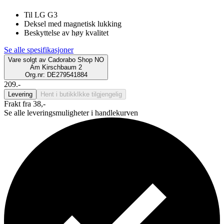
Til LG G3
Deksel med magnetisk lukking
Beskyttelse av høy kvalitet
Se alle spesifikasjoner
Vare solgt av
Cadorabo Shop NO
Am Kirschbaum 2
Org.nr: DE279541884
209.-
Levering
Hent i butikk
Ikke tilgjengelig
Frakt fra 38,-
Se alle leveringsmuligheter i handlekurven