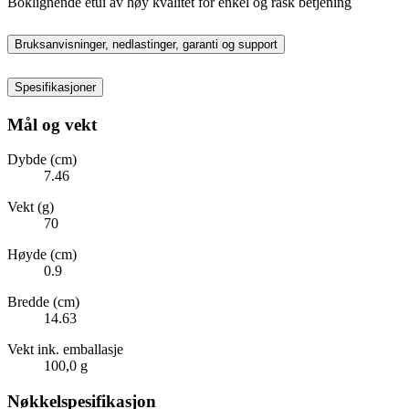
Boklignende etui av høy kvalitet for enkel og rask betjening
Bruksanvisninger, nedlastinger, garanti og support
Spesifikasjoner
Mål og vekt
Dybde (cm)
7.46
Vekt (g)
70
Høyde (cm)
0.9
Bredde (cm)
14.63
Vekt ink. emballasje
100,0 g
Nøkkelspesifikasjon