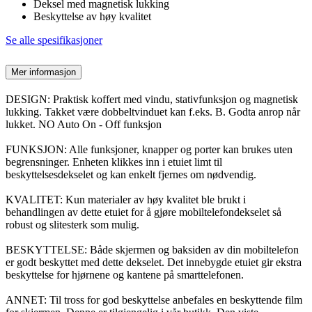
Deksel med magnetisk lukking
Beskyttelse av høy kvalitet
Se alle spesifikasjoner
Mer informasjon
DESIGN: Praktisk koffert med vindu, stativfunksjon og magnetisk
lukking. Takket være dobbeltvinduet kan f.eks. B. Godta anrop når
lukket. NO Auto On - Off funksjon
FUNKSJON: Alle funksjoner, knapper og porter kan brukes uten
begrensninger. Enheten klikkes inn i etuiet limt til
beskyttelsesdekselet og kan enkelt fjernes om nødvendig.
KVALITET: Kun materialer av høy kvalitet ble brukt i
behandlingen av dette etuiet for å gjøre mobiltelefondekselet så
robust og slitesterk som mulig.
BESKYTTELSE: Både skjermen og baksiden av din mobiltelefon
er godt beskyttet med dette dekselet. Det innebygde etuiet gir ekstra
beskyttelse for hjørnene og kantene på smarttelefonen.
ANNET: Til tross for god beskyttelse anbefales en beskyttende film