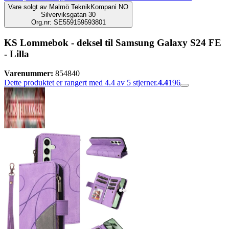
Vare solgt av
Malmö TeknikKompani NO
Silverviksgatan 30
Org.nr: SE559159593801
KS Lommebok - deksel til Samsung Galaxy S24 FE
- Lilla
Varenummer:
854840
Dette produktet er rangert med 4.4 av 5 stjerner.
4.4
196