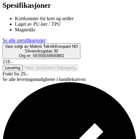
Spesifikasjoner
Kortlommer for kort og sedler
Laget av PU-lær / TPU
Magnetlås
Se alle spesifikasjoner
Vare solgt av
Malmö TeknikKompani NO
Silverviksgatan 30
Org.nr: SE559159593801
218.-
Levering
Hent i butikk
Ikke tilgjengelig
Frakt fra 29,-
Se alle leveringsmuligheter i handlekurven