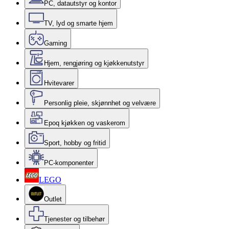
PC, datautstyr og kontor
TV, lyd og smarte hjem
Gaming
Hjem, rengjøring og kjøkkenutstyr
Hvitevarer
Personlig pleie, skjønnhet og velvære
Epoq kjøkken og vaskerom
Sport, hobby og fritid
PC-komponenter
LEGO
Outlet
Tjenester og tilbehør