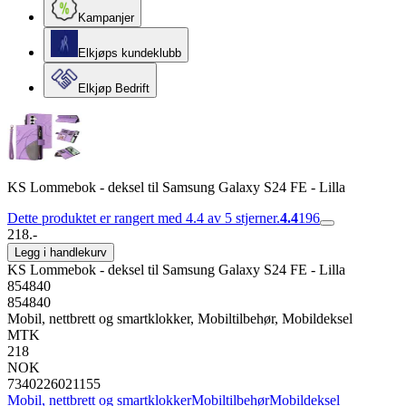
Kampanjer
Elkjøps kundeklubb
Elkjøp Bedrift
KS Lommebok - deksel til Samsung Galaxy S24 FE - Lilla
Dette produktet er rangert med 4.4 av 5 stjerner.
4.4
196
218.-
Legg i handlekurv
KS Lommebok - deksel til Samsung Galaxy S24 FE - Lilla
854840
854840
Mobil, nettbrett og smartklokker, Mobiltilbehør, Mobildeksel
MTK
218
NOK
7340226021155
Mobil, nettbrett og smartklokker
Mobiltilbehør
Mobildeksel