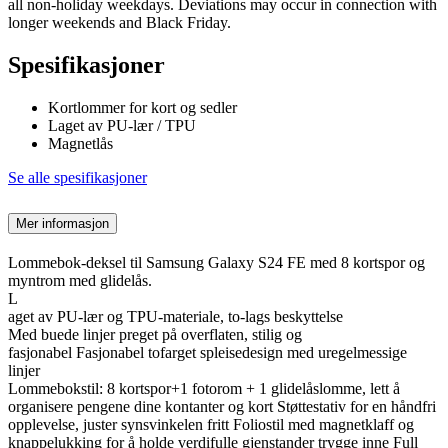
all non-holiday weekdays. Deviations may occur in connection with
longer weekends and Black Friday.
Spesifikasjoner
Kortlommer for kort og sedler
Laget av PU-lær / TPU
Magnetlås
Se alle spesifikasjoner
Mer informasjon
Lommebok-deksel til Samsung Galaxy S24 FE med 8 kortspor og
myntrom med glidelås.
L
aget av PU-lær og TPU-materiale, to-lags beskyttelse
Med buede linjer preget på overflaten, stilig og
fasjonabel Fasjonabel tofarget spleisedesign med uregelmessige
linjer
Lommebokstil: 8 kortspor+1 fotorom + 1 glidelåslomme, lett å
organisere pengene dine kontanter og kort Støttestativ for en håndfri
opplevelse, juster synsvinkelen fritt Foliostil med magnetklaff og
knappelukking for å holde verdifulle gjenstander trygge inne Full