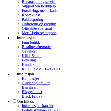
Reparasjon og service
Support via fjernhjelp
Forsikring: meld skade
Kontakt oss
Pakkesporing
Ordreretur og endring
Ofte stilte spørsmål
Mer: Hjelp og support
Informasjon
Finn butikk
Betalingsalternativ
Gavekort
Klikk & hent
Levering
Kundeklubb
RETUR AV EE-AVFALL
Inspirasjon
Kampanjer
Guider og artikler
Bærekraft
Elkjøpfondet
Black Friday
Om Elkjøp
Informasjonskapsler
Ledige stillinger i Elkjøp