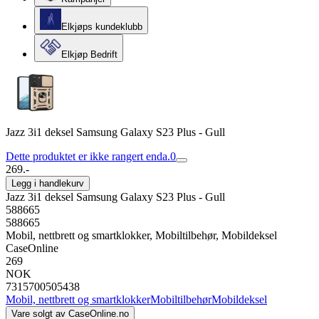
Elkjøps kundeklubb
Elkjøp Bedrift
Jazz 3i1 deksel Samsung Galaxy S23 Plus - Gull
Dette produktet er ikke rangert enda.
0
269.-
Legg i handlekurv
Jazz 3i1 deksel Samsung Galaxy S23 Plus - Gull
588665
588665
Mobil, nettbrett og smartklokker, Mobiltilbehør, Mobildeksel
CaseOnline
269
NOK
7315700505438
Mobil, nettbrett og smartklokker
Mobiltilbehør
Mobildeksel
Vare solgt av
CaseOnline.no