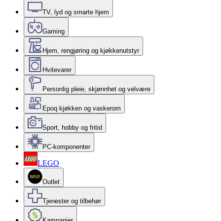
TV, lyd og smarte hjem
Gaming
Hjem, rengjøring og kjøkkenutstyr
Hvitevarer
Personlig pleie, skjønnhet og velvære
Epoq kjøkken og vaskerom
Sport, hobby og fritid
PC-komponenter
LEGO
Outlet
Tjenester og tilbehør
Kampanjer