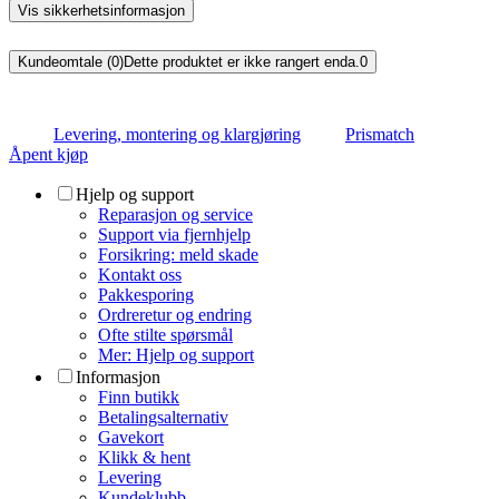
Vis sikkerhetsinformasjon
Kundeomtale (0)
Dette produktet er ikke rangert enda.
0
Levering, montering og klargjøring
Prismatch
Åpent kjøp
Hjelp og support
Reparasjon og service
Support via fjernhjelp
Forsikring: meld skade
Kontakt oss
Pakkesporing
Ordreretur og endring
Ofte stilte spørsmål
Mer: Hjelp og support
Informasjon
Finn butikk
Betalingsalternativ
Gavekort
Klikk & hent
Levering
Kundeklubb