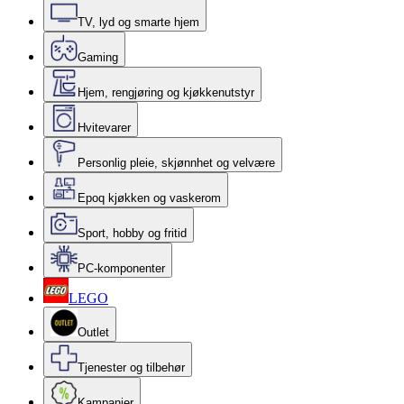
TV, lyd og smarte hjem
Gaming
Hjem, rengjøring og kjøkkenutstyr
Hvitevarer
Personlig pleie, skjønnhet og velvære
Epoq kjøkken og vaskerom
Sport, hobby og fritid
PC-komponenter
LEGO
Outlet
Tjenester og tilbehør
Kampanjer