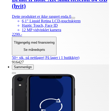
(hvit)
Dette produktet er ikke rangert enda.
0
6,1" Liquid Retina LCD-touchskjerm
Haptic Touch, Face ID
12 MP vidvinklet kamera
2299.-
Tilgjengelig med finansiering
Se månedspris
50+ stk. på nettlager
| På lager i 1 butikk(er)
916427
Sammenlign