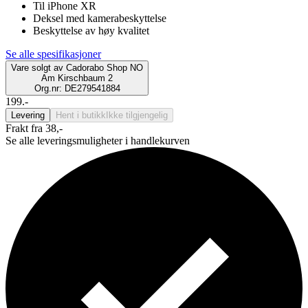
Til iPhone XR
Deksel med kamerabeskyttelse
Beskyttelse av høy kvalitet
Se alle spesifikasjoner
Vare solgt av
Cadorabo Shop NO
Am Kirschbaum 2
Org.nr: DE279541884
199.-
Levering
Hent i butikk
Ikke tilgjengelig
Frakt fra 38,-
Se alle leveringsmuligheter i handlekurven