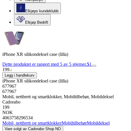
Elkjøps kundeklubb
Elkjøp Bedrift
iPhone XR silikondeksel case (lilla)
Dette produktet er rangert med 5 av 5 stjerner.
5
1
199.-
Legg i handlekurv
iPhone XR silikondeksel case (lilla)
677967
677967
Mobil, nettbrett og smartklokker, Mobiltilbehør, Mobildeksel
Cadorabo
199
NOK
4063758296534
Mobil, nettbrett og smartklokker
Mobiltilbehør
Mobildeksel
Vare solgt av
Cadorabo Shop NO