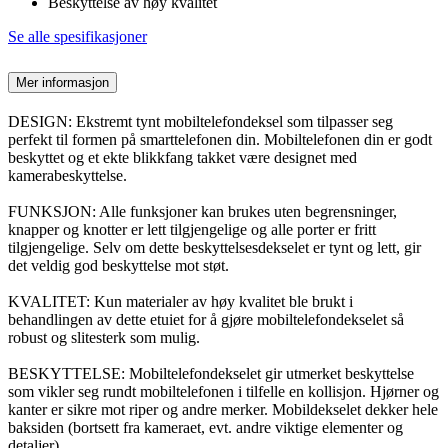
Beskyttelse av høy kvalitet
Se alle spesifikasjoner
Mer informasjon
DESIGN: Ekstremt tynt mobiltelefondeksel som tilpasser seg
perfekt til formen på smarttelefonen din. Mobiltelefonen din er godt
beskyttet og et ekte blikkfang takket være designet med
kamerabeskyttelse.
FUNKSJON: Alle funksjoner kan brukes uten begrensninger,
knapper og knotter er lett tilgjengelige og alle porter er fritt
tilgjengelige. Selv om dette beskyttelsesdekselet er tynt og lett, gir
det veldig god beskyttelse mot støt.
KVALITET: Kun materialer av høy kvalitet ble brukt i
behandlingen av dette etuiet for å gjøre mobiltelefondekselet så
robust og slitesterk som mulig.
BESKYTTELSE: Mobiltelefondekselet gir utmerket beskyttelse
som vikler seg rundt mobiltelefonen i tilfelle en kollisjon. Hjørner og
kanter er sikre mot riper og andre merker. Mobildekselet dekker hele
baksiden (bortsett fra kameraet, evt. andre viktige elementer og
detaljer).