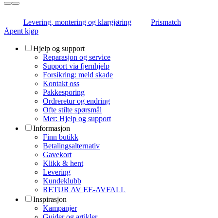
Levering, montering og klargjøring
Prismatch
Åpent kjøp
Hjelp og support
Reparasjon og service
Support via fjernhjelp
Forsikring: meld skade
Kontakt oss
Pakkesporing
Ordreretur og endring
Ofte stilte spørsmål
Mer: Hjelp og support
Informasjon
Finn butikk
Betalingsalternativ
Gavekort
Klikk & hent
Levering
Kundeklubb
RETUR AV EE-AVFALL
Inspirasjon
Kampanjer
Guider og artikler