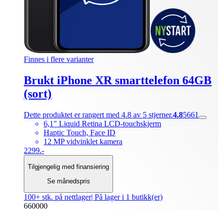
Finnes i flere varianter
Brukt iPhone XR smarttelefon 64GB
(sort)
Dette produktet er rangert med 4.8 av 5 stjerner.
4.8
5661
6,1" Liquid Retina LCD-touchskjerm
Haptic Touch, Face ID
12 MP vidvinklet kamera
2299.-
Tilgjengelig med finansiering
Se månedspris
100+ stk. på nettlager
| På lager i 1 butikk(er)
660000