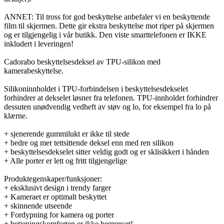
ANNET: Til tross for god beskyttelse anbefaler vi en beskyttende
film til skjermen. Dette gir ekstra beskyttelse mot riper på skjermen
og er tilgjengelig i vår butikk. Den viste smarttelefonen er IKKE
inkludert i leveringen!
Cadorabo beskyttelsesdeksel av TPU-silikon med
kamerabeskyttelse.
Silikoninnholdet i TPU-forbindelsen i beskyttelsesdekselet
forhindrer at dekselet løsner fra telefonen. TPU-innholdet forhindrer
dessuten unødvendig vedheft av støv og lo, for eksempel fra lo på
klærne.
+ sjenerende gummilukt er ikke til stede
+ bedre og mer tettsittende deksel enn med ren silikon
+ beskyttelsesdekselet sitter veldig godt og er sklisikkert i hånden
+ Alle porter er lett og fritt tilgjengelige
Produktegenskaper/funksjoner:
+ eksklusivt design i trendy farger
+ Kameraet er optimalt beskyttet
+ skinnende utseende
+ Fordypning for kamera og porter
+ betjeningskomforten er ikke begrenset!