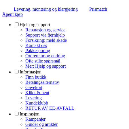
Levering, montering og klargjøring
Prismatch
Åpent kjøp
Hjelp og support
Reparasjon og service
Support via fjernhjelp
Forsikring: meld skade
Kontakt oss
Pakkesporing
Ordreretur og endring
Ofte stilte spørsmål
Mer: Hjelp og support
Informasjon
Finn butikk
Betalingsalternativ
Gavekort
Klikk & hent
Levering
Kundeklubb
RETUR AV EE-AVFALL
Inspirasjon
Kampanjer
Guider og artikler