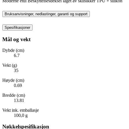
Moderne etui Beskyttelsesdeksel laget av sklisikker TPU + silikon
Bruksanvisninger, nedlastinger, garanti og support
Spesifikasjoner
Mål og vekt
Dybde (cm)
6.7
Vekt (g)
35
Høyde (cm)
0.69
Bredde (cm)
13.81
Vekt ink. emballasje
100,0 g
Nøkkelspesifikasjon