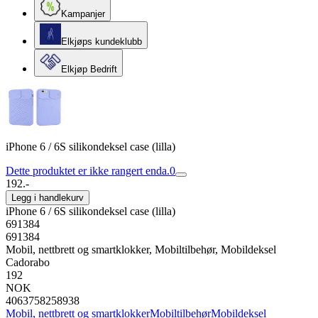
Kampanjer
Elkjøps kundeklubb
Elkjøp Bedrift
iPhone 6 / 6S silikondeksel case (lilla)
Dette produktet er ikke rangert enda.
0
192.-
Legg i handlekurv
iPhone 6 / 6S silikondeksel case (lilla)
691384
691384
Mobil, nettbrett og smartklokker, Mobiltilbehør, Mobildeksel
Cadorabo
192
NOK
4063758258938
Mobil, nettbrett og smartklokker
Mobiltilbehør
Mobildeksel