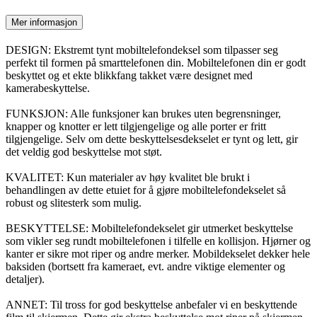
Mer informasjon
DESIGN: Ekstremt tynt mobiltelefondeksel som tilpasser seg
perfekt til formen på smarttelefonen din. Mobiltelefonen din er godt
beskyttet og et ekte blikkfang takket være designet med
kamerabeskyttelse.
FUNKSJON: Alle funksjoner kan brukes uten begrensninger,
knapper og knotter er lett tilgjengelige og alle porter er fritt
tilgjengelige. Selv om dette beskyttelsesdekselet er tynt og lett, gir
det veldig god beskyttelse mot støt.
KVALITET: Kun materialer av høy kvalitet ble brukt i
behandlingen av dette etuiet for å gjøre mobiltelefondekselet så
robust og slitesterk som mulig.
BESKYTTELSE: Mobiltelefondekselet gir utmerket beskyttelse
som vikler seg rundt mobiltelefonen i tilfelle en kollisjon. Hjørner og
kanter er sikre mot riper og andre merker. Mobildekselet dekker hele
baksiden (bortsett fra kameraet, evt. andre viktige elementer og
detaljer).
ANNET: Til tross for god beskyttelse anbefaler vi en beskyttende