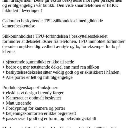
film til skjermen. Dette gir ekstra beskyttelse mot riper på skjermen
og er tilgjengelig i vår butikk. Den viste smarttelefonen er IKKE
inkludert i leveringen!
Cadorabo beskyttende TPU-silikondeksel med glidende
kamerabeskyttelse
Silikoninnholdet i TPU-forbindelsen i beskyttelsesdekselet
forhindrer at dekselet løsner fra telefonen. TPU-innholdet forhindrer
dessuten unødvendig vedheft av støv og lo, for eksempel fra lo på
klærne.
+ sjenerende gummilukt er ikke til stede
+ bedre og mer tettsittende deksel enn med ren silikon
+ beskyttelsesdekselet sitter veldig godt og er sklisikkert i hånden
+ Alle porter er lett og fritt tilgjengelige
Produktegenskaper/funksjoner:
+ eksklusivt design i trendy farger
+ Kameraet er optimalt beskyttet
+ Matt utseende
+ Fordypning for kamera og porter
+ betjeningskomforten er ikke begrenset!
+ passer svært godt og er form- og belastningsstabilt