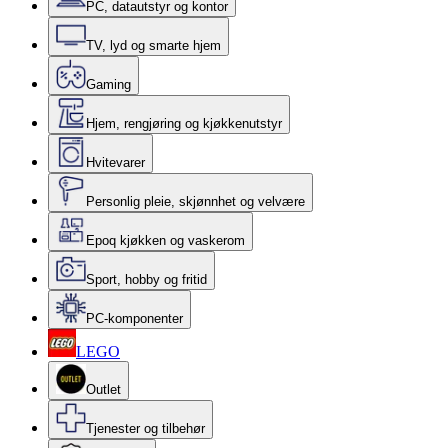
PC, datautstyr og kontor
TV, lyd og smarte hjem
Gaming
Hjem, rengjøring og kjøkkenutstyr
Hvitevarer
Personlig pleie, skjønnhet og velvære
Epoq kjøkken og vaskerom
Sport, hobby og fritid
PC-komponenter
LEGO
Outlet
Tjenester og tilbehør