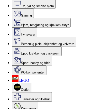
TV, lyd og smarte hjem
Gaming
Hjem, rengjøring og kjøkkenutstyr
Hvitevarer
Personlig pleie, skjønnhet og velvære
Epoq kjøkken og vaskerom
Sport, hobby og fritid
PC-komponenter
LEGO
Outlet
Tjenester og tilbehør
Kampanjer