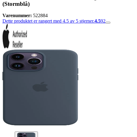
(Stormblå)
Varenummer:
522884
Dette produktet er rangert med 4.5 av 5 stjerner.
4.5
92