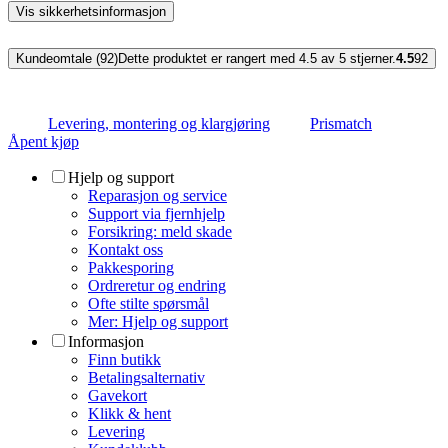
Vis sikkerhetsinformasjon
Kundeomtale (92)
Dette produktet er rangert med 4.5 av 5 stjerner.
4.5
92
Levering, montering og klargjøring
Prismatch
Åpent kjøp
Hjelp og support
Reparasjon og service
Support via fjernhjelp
Forsikring: meld skade
Kontakt oss
Pakkesporing
Ordreretur og endring
Ofte stilte spørsmål
Mer: Hjelp og support
Informasjon
Finn butikk
Betalingsalternativ
Gavekort
Klikk & hent
Levering