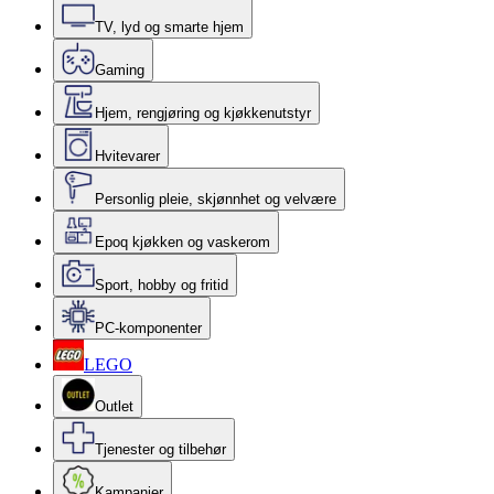
TV, lyd og smarte hjem
Gaming
Hjem, rengjøring og kjøkkenutstyr
Hvitevarer
Personlig pleie, skjønnhet og velvære
Epoq kjøkken og vaskerom
Sport, hobby og fritid
PC-komponenter
LEGO
Outlet
Tjenester og tilbehør
Kampanjer