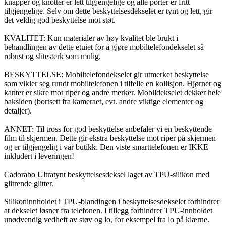
knapper og knotter er lett tilgjengelige og alle porter er fritt
tilgjengelige. Selv om dette beskyttelsesdekselet er tynt og lett, gir
det veldig god beskyttelse mot støt.
KVALITET: Kun materialer av høy kvalitet ble brukt i
behandlingen av dette etuiet for å gjøre mobiltelefondekselet så
robust og slitesterk som mulig.
BESKYTTELSE: Mobiltelefondekselet gir utmerket beskyttelse
som vikler seg rundt mobiltelefonen i tilfelle en kollisjon. Hjørner og
kanter er sikre mot riper og andre merker. Mobildekselet dekker hele
baksiden (bortsett fra kameraet, evt. andre viktige elementer og
detaljer).
ANNET: Til tross for god beskyttelse anbefaler vi en beskyttende
film til skjermen. Dette gir ekstra beskyttelse mot riper på skjermen
og er tilgjengelig i vår butikk. Den viste smarttelefonen er IKKE
inkludert i leveringen!
Cadorabo Ultratynt beskyttelsesdeksel laget av TPU-silikon med
glitrende glitter.
Silikoninnholdet i TPU-blandingen i beskyttelsesdekselet forhindrer
at dekselet løsner fra telefonen. I tillegg forhindrer TPU-innholdet
unødvendig vedheft av støv og lo, for eksempel fra lo på klærne.