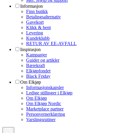
Mer: Hjelp og support
Informasjon
Finn butikk
Betalingsalternativ
Gavekort
Klikk & hent
Levering
Kundeklubb
RETUR AV EE-AVFALL
Inspirasjon
Kampanjer
Guider og artikler
Bærekraft
Elkjøpfondet
Black Friday
Om Elkjøp
Informasjonskapsler
Ledige stillinger i Elkjøp
Om Elkjøp
Om Elkjøp Nordic
Marketplace partner
Personvernerklæring
Varslingsrutiner