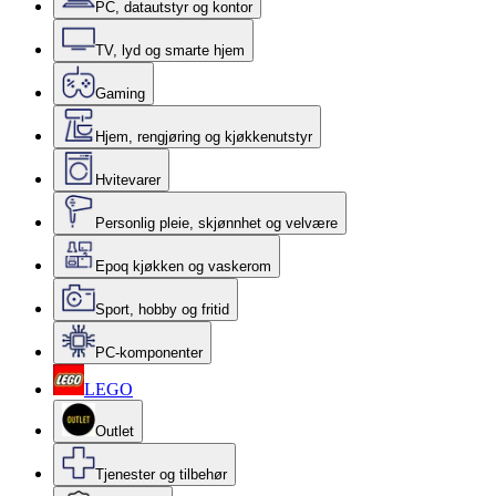
PC, datautstyr og kontor
TV, lyd og smarte hjem
Gaming
Hjem, rengjøring og kjøkkenutstyr
Hvitevarer
Personlig pleie, skjønnhet og velvære
Epoq kjøkken og vaskerom
Sport, hobby og fritid
PC-komponenter
LEGO
Outlet
Tjenester og tilbehør