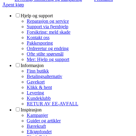
Åpent kjøp
Hjelp og support
Reparasjon og service
Support via fjernhjelp
Forsikring: meld skade
Kontakt oss
Pakkesporing
Ordreretur og endring
Ofte stilte spørsmål
Mer: Hjelp og support
Informasjon
Finn butikk
Betalingsalternativ
Gavekort
Klikk & hent
Levering
Kundeklubb
RETUR AV EE-AVFALL
Inspirasjon
Kampanjer
Guider og artikler
Bærekraft
Elkjøpfondet