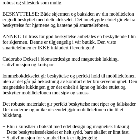
robust og slitesterk som mulig.
BESKYTTELSE: Både skjermen og baksiden av din mobiltelefon
er godt beskyttet med dette dekselet. Det innebygde etuiet gir ekstra
beskyttelse for hjørnene og kantene på smarttelefonen.
ANNET: Til tross for god beskyttelse anbefales en beskyttende film
for skjermen. Denne er tilgjengelig i vår butikk. Den viste
smarttelefonen er IKKE inkludert i leveringen!
Cadorabo Deksel i blomsterdesign med magnetisk lukking,
stativfunksjon og kortspor.
lommebokdekselet gir beskyttelse og perfekt hold til mobiltelefonen
uten at det går på bekostning av komfort eller brukervennlighet. Den
magnetiske lukkingen gjør det enkelt å åpne og lukke etuiet og
beskytter mobiltelefonen mot støv og smuss.
Det robuste materialet gir perfekt beskyttelse mot riper og fallskader.
Det moderne og unike utseendet gjør mobiltelefonen din til et
blikkfang.
+ Etui i kunstlær i bokstil med edel design og magnetisk lukking
+ Dette beskyttelsesdekselet er helt sydd, bare skallet er limt fast.
+ Stativfunksjon for variabel bruk er tilgjengelig