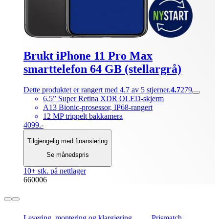
Brukt iPhone 11 Pro Max
smarttelefon 64 GB (stellargrå)
Dette produktet er rangert med 4.7 av 5 stjerner.
4.7
279
6,5” Super Retina XDR OLED-skjerm
A13 Bionic-prosessor, IP68-rangert
12 MP trippelt bakkamera
4099.-
Tilgjengelig med finansiering
Se månedspris
10+ stk. på nettlager
660006
Levering, montering og klargjøring
Prismatch