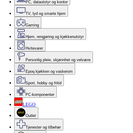
PC, datautstyr og kontor
TV, lyd og smarte hjem
Gaming
Hjem, rengjøring og kjøkkenutstyr
Hvitevarer
Personlig pleie, skjønnhet og velvære
Epoq kjøkken og vaskerom
Sport, hobby og fritid
PC-komponenter
LEGO
Outlet
Tjenester og tilbehør