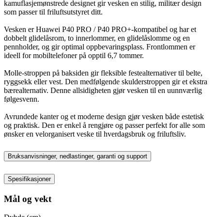
kamuflasjemønstrede designet gir vesken en stilig, militær design
som passer til friluftsutstyret ditt.
Vesken er Huawei P40 PRO / P40 PRO+-kompatibel og har et
dobbelt glidelåsrom, to innerlommer, en glidelåslomme og en
pennholder, og gir optimal oppbevaringsplass. Frontlommen er
ideell for mobiltelefoner på opptil 6,7 tommer.
Molle-stroppen på baksiden gir fleksible festealternativer til belte,
ryggsekk eller vest. Den medfølgende skulderstroppen gir et ekstra
bærealternativ. Denne allsidigheten gjør vesken til en uunnværlig
følgesvenn.
Avrundede kanter og et moderne design gjør vesken både estetisk
og praktisk. Den er enkel å rengjøre og passer perfekt for alle som
ønsker en velorganisert veske til hverdagsbruk og friluftsliv.
Bruksanvisninger, nedlastinger, garanti og support
Spesifikasjoner
Mål og vekt