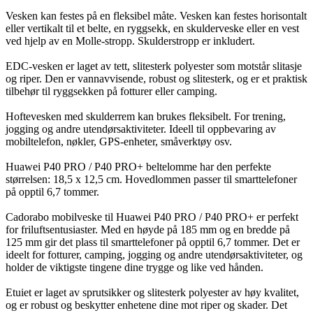
Vesken kan festes på en fleksibel måte. Vesken kan festes horisontalt
eller vertikalt til et belte, en ryggsekk, en skulderveske eller en vest
ved hjelp av en Molle-stropp. Skulderstropp er inkludert.
EDC-vesken er laget av tett, slitesterk polyester som motstår slitasje
og riper. Den er vannavvisende, robust og slitesterk, og er et praktisk
tilbehør til ryggsekken på fotturer eller camping.
Hoftevesken med skulderrem kan brukes fleksibelt. For trening,
jogging og andre utendørsaktiviteter. Ideell til oppbevaring av
mobiltelefon, nøkler, GPS-enheter, småverktøy osv.
Huawei P40 PRO / P40 PRO+ beltelomme har den perfekte
størrelsen: 18,5 x 12,5 cm. Hovedlommen passer til smarttelefoner
på opptil 6,7 tommer.
Cadorabo mobilveske til Huawei P40 PRO / P40 PRO+ er perfekt
for friluftsentusiaster. Med en høyde på 185 mm og en bredde på
125 mm gir det plass til smarttelefoner på opptil 6,7 tommer. Det er
ideelt for fotturer, camping, jogging og andre utendørsaktiviteter, og
holder de viktigste tingene dine trygge og like ved hånden.
Etuiet er laget av sprutsikker og slitesterk polyester av høy kvalitet,
og er robust og beskytter enhetene dine mot riper og skader. Det