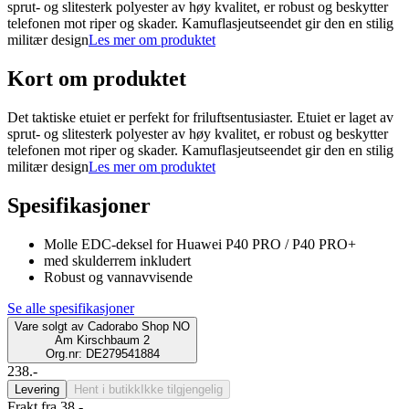
sprut- og slitesterk polyester av høy kvalitet, er robust og beskytter
telefonen mot riper og skader. Kamuflasjeutseendet gir den en stilig
militær design
Les mer om produktet
Kort om produktet
Det taktiske etuiet er perfekt for friluftsentusiaster. Etuiet er laget av
sprut- og slitesterk polyester av høy kvalitet, er robust og beskytter
telefonen mot riper og skader. Kamuflasjeutseendet gir den en stilig
militær design
Les mer om produktet
Spesifikasjoner
Molle EDC-deksel for Huawei P40 PRO / P40 PRO+
med skulderrem inkludert
Robust og vannavvisende
Se alle spesifikasjoner
Vare solgt av
Cadorabo Shop NO
Am Kirschbaum 2
Org.nr: DE279541884
238.-
Levering
Hent i butikk
Ikke tilgjengelig
Frakt fra 38,-