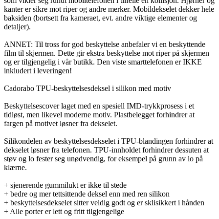
som vikler seg rundt mobiltelefonen i tilfelle en kollisjon. Hjørner og
kanter er sikre mot riper og andre merker. Mobildekselet dekker hele
baksiden (bortsett fra kameraet, evt. andre viktige elementer og
detaljer).
ANNET: Til tross for god beskyttelse anbefaler vi en beskyttende
film til skjermen. Dette gir ekstra beskyttelse mot riper på skjermen
og er tilgjengelig i vår butikk. Den viste smarttelefonen er IKKE
inkludert i leveringen!
Cadorabo TPU-beskyttelsesdeksel i silikon med motiv
Beskyttelsescover laget med en spesiell IMD-trykkprosess i et
tidløst, men likevel moderne motiv. Plastbelegget forhindrer at
fargen på motivet løsner fra dekselet.
Silikondelen av beskyttelsesdekselet i TPU-blandingen forhindrer at
dekselet løsner fra telefonen. TPU-innholdet forhindrer dessuten at
støv og lo fester seg unødvendig, for eksempel på grunn av lo på
klærne.
+ sjenerende gummilukt er ikke til stede
+ bedre og mer tettsittende deksel enn med ren silikon
+ beskyttelsesdekselet sitter veldig godt og er sklisikkert i hånden
+ Alle porter er lett og fritt tilgjengelige