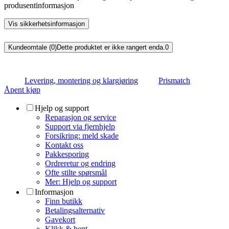
produsentinformasjon
Vis sikkerhetsinformasjon
Kundeomtale (0)
Dette produktet er ikke rangert enda.
0
Levering, montering og klargjøring
Prismatch
Åpent kjøp
Hjelp og support
Reparasjon og service
Support via fjernhjelp
Forsikring: meld skade
Kontakt oss
Pakkesporing
Ordreretur og endring
Ofte stilte spørsmål
Mer: Hjelp og support
Informasjon
Finn butikk
Betalingsalternativ
Gavekort
Klikk & hent