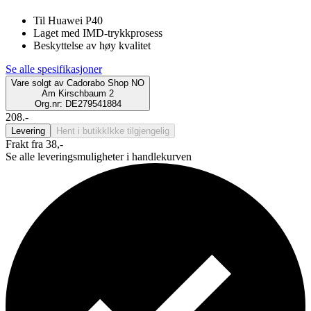
Til Huawei P40
Laget med IMD-trykkprosess
Beskyttelse av høy kvalitet
Se alle spesifikasjoner
Vare solgt av
Cadorabo Shop NO
Am Kirschbaum 2
Org.nr: DE279541884
208.-
Levering
Hent i butikk
Ikke tilgjengelig
Frakt fra 38,-
Se alle leveringsmuligheter i handlekurven