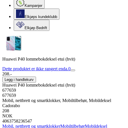
Kampanjer
Elkjøps kundeklubb
Elkjøp Bedrift
Huawei P40 lommebokdeksel etui (hvit)
Dette produktet er ikke rangert enda.
0
208.-
Legg i handlekurv
Huawei P40 lommebokdeksel etui (hvit)
677659
677659
Mobil, nettbrett og smartklokker, Mobiltilbehør, Mobildeksel
Cadorabo
208
NOK
4063758236547
Mobil, nettbrett og smartklokker
Mobiltilbehør
Mobildeksel