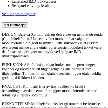
Laget med IMD-trykkprosess
Beskyttelse av høy kvalitet
Se alle spesifikasjoner
Mer informasjon
DESIGN: Bare ca 0,5 mm tykk gir den et nesten uendret utseende
på mobiltelefonen. Uansett hvilket motiv du har valgt, er
mobiltelefonen din godt beskyttet. Dette silikondekselet er klart
overlegent mange andre etuier og er spesielt populært takket være
det fantastiske designet med trykk ved hjelp av IMD-
utskriftsprosessen.
FUNKSJON: Alle funksjoner kan brukes uten begrensninger,
knapper og knotter er lett tilgjengelige og alle porter er fritt
tilgjengelige. Til tross for den glatte overflaten ligger etuiet veldig
godt og sklisikkert i hånden.
KVALITET: Kun materialer av høy kvalitet ble brukt i
behandlingen av dette etuiet for å gjøre mobiltelefondekselet så
robust og slitesterk som mulig.
BESKYTTELSE: Mobiltelefondekselet gir utmerket beskyttelse