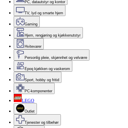
PC, datautstyr og kontor
TV, lyd og smarte hjem
Gaming
Hjem, rengjøring og kjøkkenutstyr
Hvitevarer
Personlig pleie, skjønnhet og velvære
Epoq kjøkken og vaskerom
Sport, hobby og fritid
PC-komponenter
LEGO
Outlet
Tjenester og tilbehør