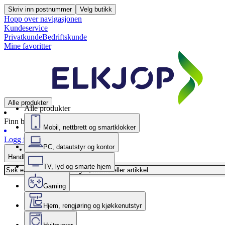
Skriv inn postnummer
Velg butikk
Hopp over navigasjonen
Kundeservice
Privatkunde
Bedriftskunde
Mine favoritter
Alle produkter
Alle produkter
Finn butikk
Mobil, nettbrett og smartklokker
Logg inn
PC, datautstyr og kontor
Handlekurv
TV, lyd og smarte hjem
Gaming
Hjem, rengjøring og kjøkkenutstyr