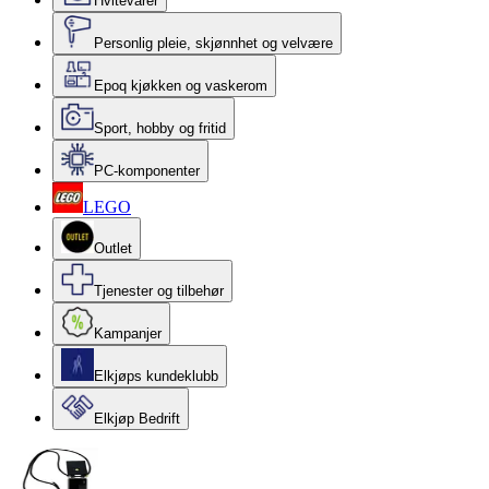
Hvitevarer
Personlig pleie, skjønnhet og velvære
Epoq kjøkken og vaskerom
Sport, hobby og fritid
PC-komponenter
LEGO
Outlet
Tjenester og tilbehør
Kampanjer
Elkjøps kundeklubb
Elkjøp Bedrift