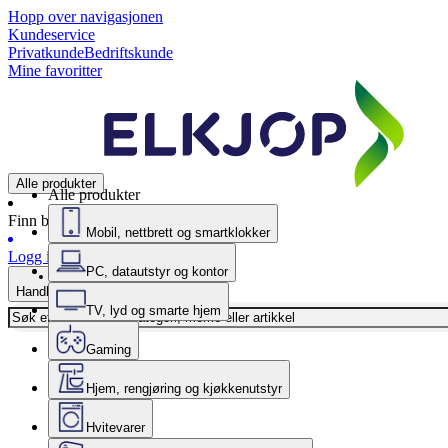
Hopp over navigasjonen
Kundeservice
Privatkunde
Bedriftskunde
Mine favoritter
Alle produkter
Alle produkter
Finn butikk
Mobil, nettbrett og smartklokker
Logg inn
PC, datautstyr og kontor
Handlekurv
TV, lyd og smarte hjem
Gaming
Hjem, rengjøring og kjøkkenutstyr
Hvitevarer