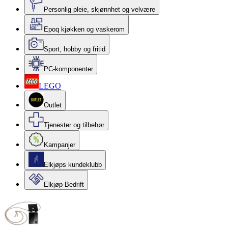
Personlig pleie, skjønnhet og velvære
Epoq kjøkken og vaskerom
Sport, hobby og fritid
PC-komponenter
LEGO
Outlet
Tjenester og tilbehør
Kampanjer
Elkjøps kundeklubb
Elkjøp Bedrift