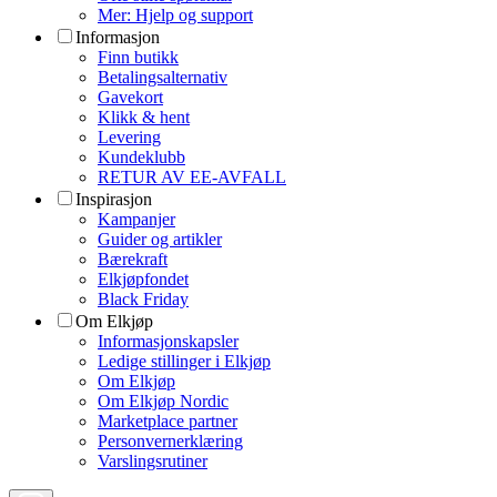
Mer: Hjelp og support
Informasjon
Finn butikk
Betalingsalternativ
Gavekort
Klikk & hent
Levering
Kundeklubb
RETUR AV EE-AVFALL
Inspirasjon
Kampanjer
Guider og artikler
Bærekraft
Elkjøpfondet
Black Friday
Om Elkjøp
Informasjonskapsler
Ledige stillinger i Elkjøp
Om Elkjøp
Om Elkjøp Nordic
Marketplace partner
Personvernerklæring
Varslingsrutiner