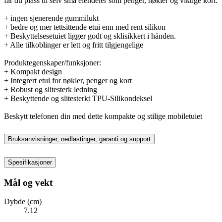
får du plass til selv små eiendeler som penger, nøkler og viktige kort.
+ ingen sjenerende gummilukt
+ bedre og mer tettsittende etui enn med rent silikon
+ Beskyttelsesetuiet ligger godt og sklisikkert i hånden.
+ Alle tilkoblinger er lett og fritt tilgjengelige
Produktegenskaper/funksjoner:
+ Kompakt design
+ Integrert etui for nøkler, penger og kort
+ Robust og slitesterk ledning
+ Beskyttende og slitesterkt TPU-Silikondeksel
Beskytt telefonen din med dette kompakte og stilige mobiletuiet
Bruksanvisninger, nedlastinger, garanti og support
Spesifikasjoner
Mål og vekt
Dybde (cm)
7.12