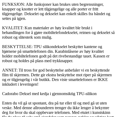
FUNKSJON: Alle funksjoner kan brukes uten begrensninger,
knapper og knotter er lett tilgjengelige og alle porter er fritt
tilgjengelige. Dekselet og dekselet kan enkelt skilles fra båndet og
settes på igjen.
KVALITET: Kun materialer av høy kvalitet ble brukt i
behandlingen for å gjøre mobiltelefondekselet, reimen og dekselet så
robust og slitesterk som mulig.
BESKYTTELSE: TPU silikondekselet beskytter kantene og
hjørnene på smarttelefonen din. Karabinlåsene av høy kvalitet
holder mobiltelefonen godt på det rivebestandige tauet. Kassen er
robust og holdes på plass med trykknapper.
ANNET: Til tross for god beskyttelse anbefaler vi en beskyttende
film til skjermen. Dette gir ekstra beskyttelse mot riper på skjermen
og er tilgjengelig i vår butikk. Den viste smarttelefonen er IKKE
inkludert i leveringen!
Cadorabo Deksel med kedja i gjennomsiktig TPU-silikon
Enten du vil gå ut spontant, dra på tur eller til og med gå ut uten
veske. Med denne allrounderen trenger du ikke lenger å bekymre
deg for hvor du skal oppbevare telefonen. Med etuiet i kunstskinn