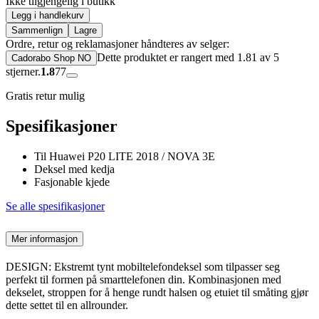
Ikke tilgjengelig i butikk
Legg i handlekurv
Sammenlign
Lagre
Ordre, retur og reklamasjoner håndteres av selger:
Dette produktet er rangert med 1.81 av 5
Cadorabo Shop NO
stjerner.
1.8
77
Gratis retur mulig
Spesifikasjoner
Til Huawei P20 LITE 2018 / NOVA 3E
Deksel med kedja
Fasjonable kjede
Se alle spesifikasjoner
Mer informasjon
DESIGN: Ekstremt tynt mobiltelefondeksel som tilpasser seg
perfekt til formen på smarttelefonen din. Kombinasjonen med
dekselet, stroppen for å henge rundt halsen og etuiet til småting gjør
dette settet til en allrounder.