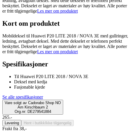
ledning, avtagbart deksel. Med dette dekselet er telefonen perfekt
beskyttet. Dekselet er laget av materialer av høy kvalitet. Alle porter
er fritt tilgjengelige
Les mer om produktet
Kort om produktet
Mobildeksel til Huawei P20 LITE 2018 / NOVA 3E med gullringer,
ledning, avtagbart deksel. Med dette dekselet er telefonen perfekt
beskyttet. Dekselet er laget av materialer av høy kvalitet. Alle porter
er fritt tilgjengelige
Les mer om produktet
Spesifikasjoner
Til Huawei P20 LITE 2018 / NOVA 3E
Deksel med kedja
Fasjonable kjede
Se alle spesifikasjoner
Vare solgt av
Cadorabo Shop NO
Am Kirschbaum 2
Org.nr: DE279541884
265.-
Levering
Hent i butikk
Ikke tilgjengelig
Frakt fra 38,-