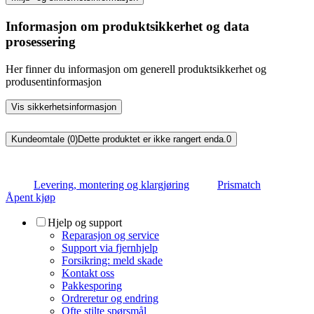
Informasjon om produktsikkerhet og data
prosessering
Her finner du informasjon om generell produktsikkerhet og
produsentinformasjon
Vis sikkerhetsinformasjon
Kundeomtale (0)
Dette produktet er ikke rangert enda.
0
Levering, montering og klargjøring
Prismatch
Åpent kjøp
Hjelp og support
Reparasjon og service
Support via fjernhjelp
Forsikring: meld skade
Kontakt oss
Pakkesporing
Ordreretur og endring
Ofte stilte spørsmål