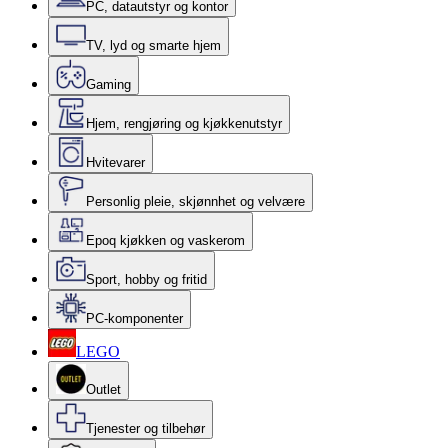
PC, datautstyr og kontor
TV, lyd og smarte hjem
Gaming
Hjem, rengjøring og kjøkkenutstyr
Hvitevarer
Personlig pleie, skjønnhet og velvære
Epoq kjøkken og vaskerom
Sport, hobby og fritid
PC-komponenter
LEGO
Outlet
Tjenester og tilbehør