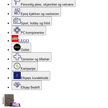
Personlig pleie, skjønnhet og velvære
Epoq kjøkken og vaskerom
Sport, hobby og fritid
PC-komponenter
LEGO
Outlet
Tjenester og tilbehør
Kampanjer
Elkjøps kundeklubb
Elkjøp Bedrift