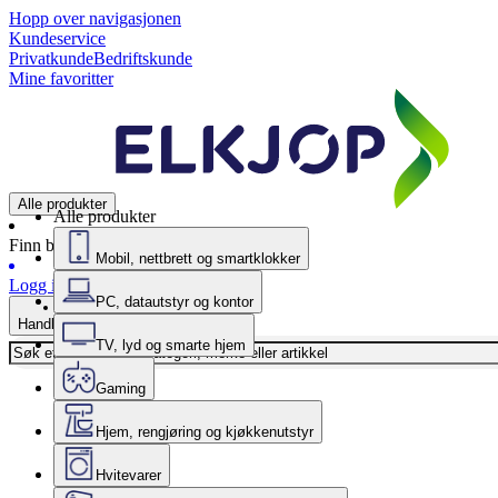
Hopp over navigasjonen
Kundeservice
Privatkunde
Bedriftskunde
Mine favoritter
Alle produkter
Alle produkter
Finn butikk
Mobil, nettbrett og smartklokker
Logg inn
PC, datautstyr og kontor
Handlekurv
TV, lyd og smarte hjem
Gaming
Hjem, rengjøring og kjøkkenutstyr
Hvitevarer