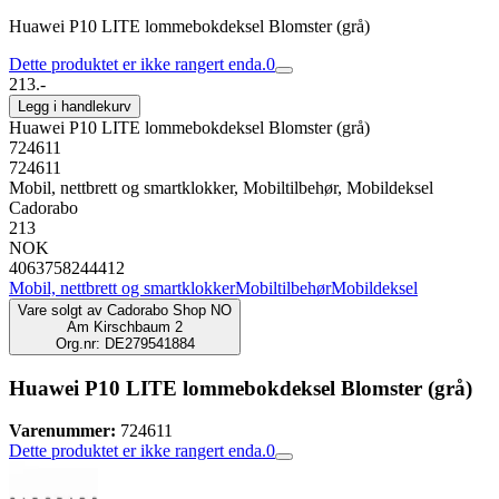
Huawei P10 LITE lommebokdeksel Blomster (grå)
Dette produktet er ikke rangert enda.
0
213.-
Legg i handlekurv
Huawei P10 LITE lommebokdeksel Blomster (grå)
724611
724611
Mobil, nettbrett og smartklokker, Mobiltilbehør, Mobildeksel
Cadorabo
213
NOK
4063758244412
Mobil, nettbrett og smartklokker
Mobiltilbehør
Mobildeksel
Vare solgt av
Cadorabo Shop NO
Am Kirschbaum 2
Org.nr: DE279541884
Huawei P10 LITE lommebokdeksel Blomster (grå)
Varenummer:
724611
Dette produktet er ikke rangert enda.
0