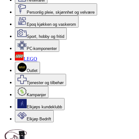
Hvitevarer
Personlig pleie, skjønnhet og velvære
Epoq kjøkken og vaskerom
Sport, hobby og fritid
PC-komponenter
LEGO
Outlet
Tjenester og tilbehør
Kampanjer
Elkjøps kundeklubb
Elkjøp Bedrift