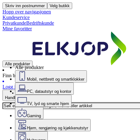
Skriv inn postnummer
Velg butikk
Hopp over navigasjonen
Kundeservice
Privatkunde
Bedriftskunde
Mine favoritter
Alle produkter
Alle produkter
Finn butikk
Mobil, nettbrett og smartklokker
Logg inn
PC, datautstyr og kontor
Handlekurv
TV, lyd og smarte hjem
Gaming
Hjem, rengjøring og kjøkkenutstyr