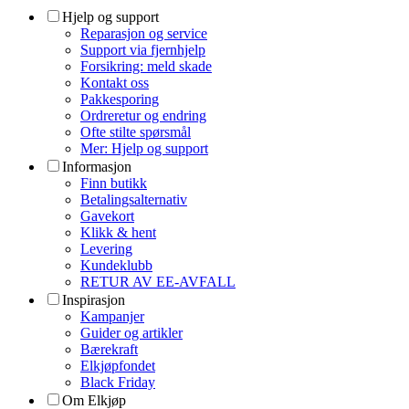
Hjelp og support
Reparasjon og service
Support via fjernhjelp
Forsikring: meld skade
Kontakt oss
Pakkesporing
Ordreretur og endring
Ofte stilte spørsmål
Mer: Hjelp og support
Informasjon
Finn butikk
Betalingsalternativ
Gavekort
Klikk & hent
Levering
Kundeklubb
RETUR AV EE-AVFALL
Inspirasjon
Kampanjer
Guider og artikler
Bærekraft
Elkjøpfondet
Black Friday
Om Elkjøp