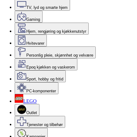
TV, lyd og smarte hjem
Gaming
Hjem, rengjøring og kjøkkenutstyr
Hvitevarer
Personlig pleie, skjønnhet og velvære
Epoq kjøkken og vaskerom
Sport, hobby og fritid
PC-komponenter
LEGO
Outlet
Tjenester og tilbehør
Kampanjer