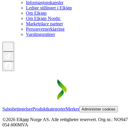
Informasjonskapsler
Ledige stillinger i Elkjøp
Om Elkjøp
Om Elkjøp Nordic
Marketplace partner
Personvernerklæring
Varslingsrutiner
Salgsbetingelser
Produktkategorier
Merker
Administrer cookies
©2026 Elkjøp Norge AS. Alle rettigheter reservert. Org nr.: NO947
054 600MVA