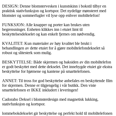
DESIGN: Denne blomstervesken i kunstskinn i bokstil tilbyr en
praktisk stativfunksjon og kortspor. Det nydelige mønsteret med
blomster og sommerfugler vil lyse opp enhver mobiltelefon!
FUNKSJON: Alle knapper og porter kan brukes uten
begrensninger. Enheten klikkes inn i etuiet limt til
beskyttelsesdekselet og kan enkelt fjernes om nødvendig.
KVALITET: Kun materialer av høy kvalitet ble brukt i
behandlingen av dette etuiet for å gjøre mobiltelefondekselet så
robust og slitesterk som mulig.
BESKYTTELSE: Både skjermen og baksiden av din mobiltelefon
er godt beskyttet med dette dekselet. Det innebygde etuiet gir ekstra
beskyttelse for hjørnene og kantene på smarttelefonen.
ANNET: Til tross for god beskyttelse anbefales en beskyttende film
for skjermen. Denne er tilgjengelig i vår butikk. Den viste
smarttelefonen er IKKE inkludert i leveringen!
Cadorabo Deksel i blomsterdesign med magnetisk lukking,
stativfunksjon og kortspor.
lommebokdekselet gir beskyttelse og perfekt hold til mobiltelefonen