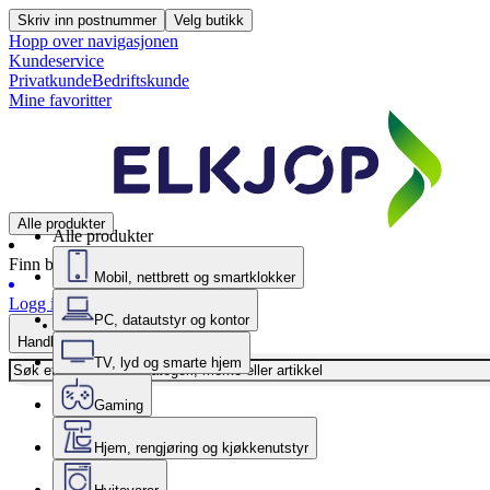
Skriv inn postnummer
Velg butikk
Hopp over navigasjonen
Kundeservice
Privatkunde
Bedriftskunde
Mine favoritter
Alle produkter
Alle produkter
Finn butikk
Mobil, nettbrett og smartklokker
Logg inn
PC, datautstyr og kontor
Handlekurv
TV, lyd og smarte hjem
Gaming
Hjem, rengjøring og kjøkkenutstyr