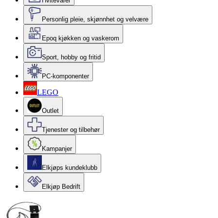
Hvitevarer
Personlig pleie, skjønnhet og velvære
Epoq kjøkken og vaskerom
Sport, hobby og fritid
PC-komponenter
LEGO
Outlet
Tjenester og tilbehør
Kampanjer
Elkjøps kundeklubb
Elkjøp Bedrift