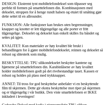
DESIGN: Ekstremt tynt mobiltelefondeksel som tilpasser seg
perfekt til formen på smarttelefonen din. Kombinasjonen med
dekselet, stroppen for å henge rundt halsen og etuiet til småting gjør
dette settet til en allrounder.
FUNKSJON: Alle funksjoner kan brukes uten begrensninger,
knapper og knotter er lett tilgjengelige og alle porter er fritt
tilgjengelige. Dekselet og dekselet kan enkelt skilles fra båndet og
settes på igjen.
KVALITET: Kun materialer av høy kvalitet ble brukt i
behandlingen for å gjøre mobiltelefondekselet, reimen og dekselet så
robust og slitesterk som mulig.
BESKYTTELSE: TPU silikondekselet beskytter kantene og
hjørnene på smarttelefonen din. Karabinlåsene av høy kvalitet
holder mobiltelefonen godt på det rivebestandige tauet. Kassen er
robust og holdes på plass med trykknapper.
ANNET: Til tross for god beskyttelse anbefaler vi en beskyttende
film til skjermen. Dette gir ekstra beskyttelse mot riper på skjermen
og er tilgjengelig i vår butikk. Den viste smarttelefonen er IKKE
inkludert i leveringen!
Cadorabo Deksel med kedja i gjennomsiktig TPU-silikon