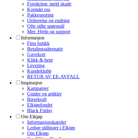
Forsikring: meld skade
Kontakt oss
Pakkesporing
Ordreretur og endring
Ofte stilte spørsmål
Mer: Hjelp og support
Informasjon
Finn butikk
Betalingsalternativ
Gavekort
Klikk & hent
Levering
Kundeklubb
RETUR AV EE-AVFALL
Inspirasjon
Kampanjer
Guider og artikler
Bærekraft
Elkjøpfondet
Black Friday
Om Elkjøp
Informasjonskapsler
Ledige stillinger i Elkjøp
Om Elkjøp