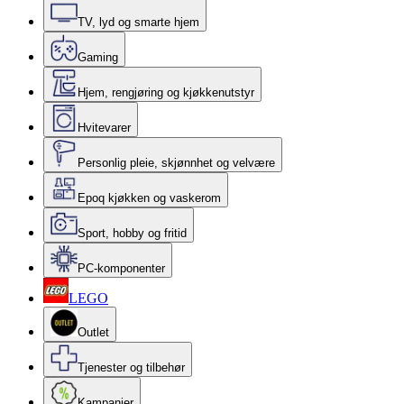
TV, lyd og smarte hjem
Gaming
Hjem, rengjøring og kjøkkenutstyr
Hvitevarer
Personlig pleie, skjønnhet og velvære
Epoq kjøkken og vaskerom
Sport, hobby og fritid
PC-komponenter
LEGO
Outlet
Tjenester og tilbehør
Kampanjer