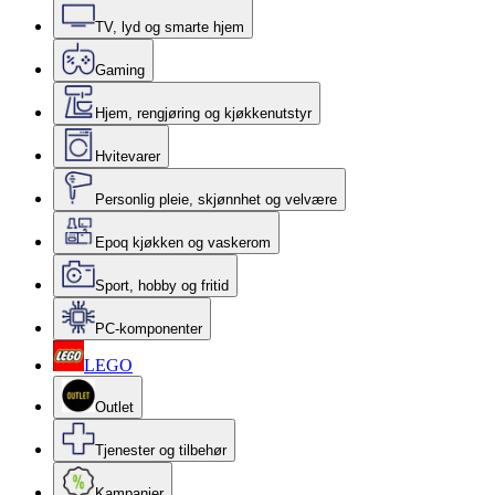
TV, lyd og smarte hjem
Gaming
Hjem, rengjøring og kjøkkenutstyr
Hvitevarer
Personlig pleie, skjønnhet og velvære
Epoq kjøkken og vaskerom
Sport, hobby og fritid
PC-komponenter
LEGO
Outlet
Tjenester og tilbehør
Kampanjer