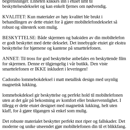
begrensninger. Enheten klikkes inn i etuiet limt til
beskyttelsesdekselet og kan enkelt fjernes om nødvendig.
KVALITET: Kun materialer av høy kvalitet ble brukt i
behandlingen av dette etuiet for å gjøre mobiltelefondekselet så
robust og slitesterk som mulig.
BESKYTTELSE: Både skjermen og baksiden av din mobiltelefon
er godt beskyttet med dette dekselet. Det innebygde etuiet gir ekstra
beskyttelse for hjørnene og kantene på smarttelefonen.
ANNET: Til tross for god beskyttelse anbefales en beskyttende film
for skjermen. Denne er tilgjengelig i vår butikk. Den viste
smarttelefonen er IKKE inkludert i leveringen!
Cadorabo lommebokdeksel i matt metallisk design med usynlig
magnetisk lukking.
lommebokdeksel gir beskyttelse og perfekt hold til mobiltelefonen
uten at det går på bekostning av komfort eller brukervennlighet. I
tillegg er dette etuiet designet med magnetisk lukking, helt uten
klaff, for å gjøre tilgangen så enkel som mulig.
Det robuste materialet beskytter perfekt mot riper og fallskader. Det
moderne og unike utseendet gjør mobiltelefonen din til et blikkfang.