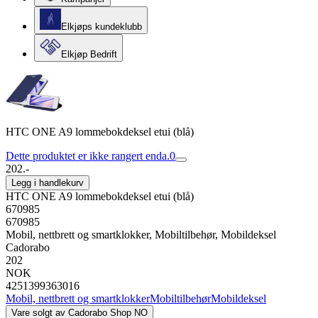
Elkjøps kundeklubb
Elkjøp Bedrift
HTC ONE A9 lommebokdeksel etui (blå)
Dette produktet er ikke rangert enda.
0
202.-
Legg i handlekurv
HTC ONE A9 lommebokdeksel etui (blå)
670985
670985
Mobil, nettbrett og smartklokker, Mobiltilbehør, Mobildeksel
Cadorabo
202
NOK
4251399363016
Mobil, nettbrett og smartklokker
Mobiltilbehør
Mobildeksel
Vare solgt av
Cadorabo Shop NO