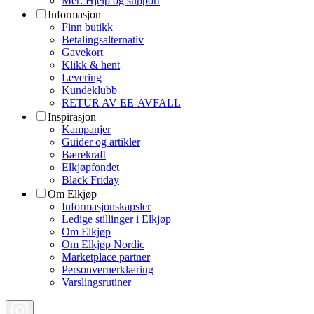
Mer: Hjelp og support
Informasjon
Finn butikk
Betalingsalternativ
Gavekort
Klikk & hent
Levering
Kundeklubb
RETUR AV EE-AVFALL
Inspirasjon
Kampanjer
Guider og artikler
Bærekraft
Elkjøpfondet
Black Friday
Om Elkjøp
Informasjonskapsler
Ledige stillinger i Elkjøp
Om Elkjøp
Om Elkjøp Nordic
Marketplace partner
Personvernerklæring
Varslingsrutiner