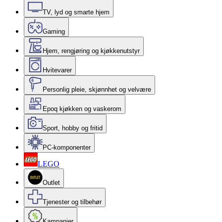
TV, lyd og smarte hjem
Gaming
Hjem, rengjøring og kjøkkenutstyr
Hvitevarer
Personlig pleie, skjønnhet og velvære
Epoq kjøkken og vaskerom
Sport, hobby og fritid
PC-komponenter
LEGO
Outlet
Tjenester og tilbehør
Kampanjer