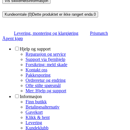
Vis sikkerhetsinformasjon
Kundeomtale (0)
Dette produktet er ikke rangert enda.
0
Levering, montering og klargjøring
Prismatch
Åpent kjøp
Hjelp og support
Reparasjon og service
Support via fjernhjelp
Forsikring: meld skade
Kontakt oss
Pakkesporing
Ordreretur og endring
Ofte stilte spørsmål
Mer: Hjelp og support
Informasjon
Finn butikk
Betalingsalternativ
Gavekort
Klikk & hent
Levering
Kundeklubb