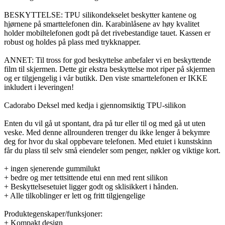
BESKYTTELSE: TPU silikondekselet beskytter kantene og
hjørnene på smarttelefonen din. Karabinlåsene av høy kvalitet
holder mobiltelefonen godt på det rivebestandige tauet. Kassen er
robust og holdes på plass med trykknapper.
ANNET: Til tross for god beskyttelse anbefaler vi en beskyttende
film til skjermen. Dette gir ekstra beskyttelse mot riper på skjermen
og er tilgjengelig i vår butikk. Den viste smarttelefonen er IKKE
inkludert i leveringen!
Cadorabo Deksel med kedja i gjennomsiktig TPU-silikon
Enten du vil gå ut spontant, dra på tur eller til og med gå ut uten
veske. Med denne allrounderen trenger du ikke lenger å bekymre
deg for hvor du skal oppbevare telefonen. Med etuiet i kunstskinn
får du plass til selv små eiendeler som penger, nøkler og viktige kort.
+ ingen sjenerende gummilukt
+ bedre og mer tettsittende etui enn med rent silikon
+ Beskyttelsesetuiet ligger godt og sklisikkert i hånden.
+ Alle tilkoblinger er lett og fritt tilgjengelige
Produktegenskaper/funksjoner:
+ Kompakt design