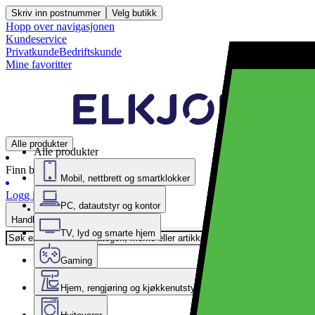
Skriv inn postnummer
Velg butikk
Hopp over navigasjonen
Kundeservice
Privatkunde
Bedriftskunde
Mine favoritter
Alle produkter
Alle produkter
Finn butikk
Mobil, nettbrett og smartklokker
Logg inn
PC, datautstyr og kontor
Handlekurv
TV, lyd og smarte hjem
Gaming
Hjem, rengjøring og kjøkkenutstyr