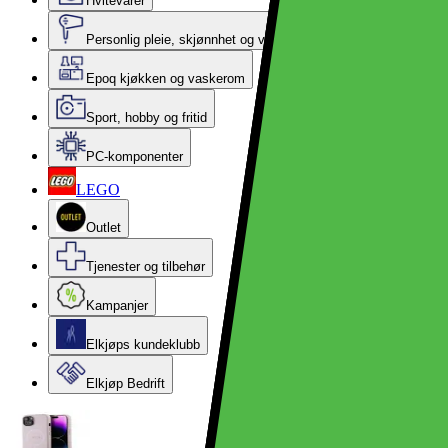
Hvitevarer
Personlig pleie, skjønnhet og velvære
Epoq kjøkken og vaskerom
Sport, hobby og fritid
PC-komponenter
LEGO
Outlet
Tjenester og tilbehør
Kampanjer
Elkjøps kundeklubb
Elkjøp Bedrift