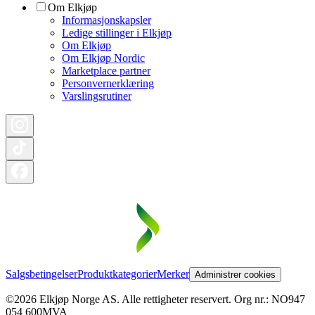
Om Elkjøp
Informasjonskapsler
Ledige stillinger i Elkjøp
Om Elkjøp
Om Elkjøp Nordic
Marketplace partner
Personvernerklæring
Varslingsrutiner
Salgsbetingelser
Produktkategorier
Merker
Administrer cookies
©2026 Elkjøp Norge AS. Alle rettigheter reservert. Org nr.: NO947
054 600MVA