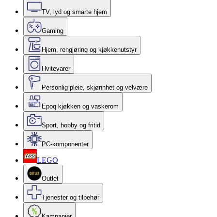
TV, lyd og smarte hjem
Gaming
Hjem, rengjøring og kjøkkenutstyr
Hvitevarer
Personlig pleie, skjønnhet og velvære
Epoq kjøkken og vaskerom
Sport, hobby og fritid
PC-komponenter
LEGO
Outlet
Tjenester og tilbehør
Kampanjer