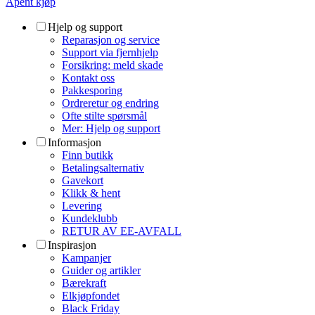
Åpent kjøp
Hjelp og support
Reparasjon og service
Support via fjernhjelp
Forsikring: meld skade
Kontakt oss
Pakkesporing
Ordreretur og endring
Ofte stilte spørsmål
Mer: Hjelp og support
Informasjon
Finn butikk
Betalingsalternativ
Gavekort
Klikk & hent
Levering
Kundeklubb
RETUR AV EE-AVFALL
Inspirasjon
Kampanjer
Guider og artikler
Bærekraft
Elkjøpfondet
Black Friday