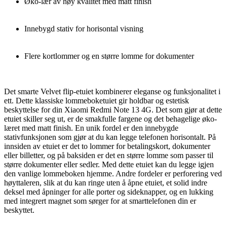
Øko-lær av høy kvalitet med matt finish
Innebygd stativ for horisontal visning
Flere kortlommer og en større lomme for dokumenter
Det smarte Velvet flip-etuiet kombinerer eleganse og funksjonalitet i
ett. Dette klassiske lommeboketuiet gir holdbar og estetisk
beskyttelse for din Xiaomi Redmi Note 13 4G. Det som gjør at dette
etuiet skiller seg ut, er de smakfulle fargene og det behagelige øko-
læret med matt finish. En unik fordel er den innebygde
stativfunksjonen som gjør at du kan legge telefonen horisontalt. På
innsiden av etuiet er det to lommer for betalingskort, dokumenter
eller billetter, og på baksiden er det en større lomme som passer til
større dokumenter eller sedler. Med dette etuiet kan du legge igjen
den vanlige lommeboken hjemme. Andre fordeler er perforering ved
høyttaleren, slik at du kan ringe uten å åpne etuiet, et solid indre
deksel med åpninger for alle porter og sideknapper, og en lukking
med integrert magnet som sørger for at smarttelefonen din er
beskyttet.