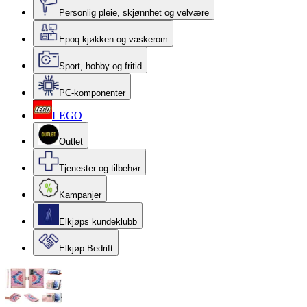
Personlig pleie, skjønnhet og velvære
Epoq kjøkken og vaskerom
Sport, hobby og fritid
PC-komponenter
LEGO
Outlet
Tjenester og tilbehør
Kampanjer
Elkjøps kundeklubb
Elkjøp Bedrift