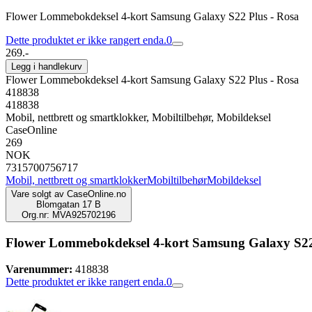
Flower Lommebokdeksel 4-kort Samsung Galaxy S22 Plus - Rosa
Dette produktet er ikke rangert enda.
0
269.-
Legg i handlekurv
Flower Lommebokdeksel 4-kort Samsung Galaxy S22 Plus - Rosa
418838
418838
Mobil, nettbrett og smartklokker, Mobiltilbehør, Mobildeksel
CaseOnline
269
NOK
7315700756717
Mobil, nettbrett og smartklokker
Mobiltilbehør
Mobildeksel
Vare solgt av
CaseOnline.no
Blomgatan 17 B
Org.nr: MVA925702196
Flower Lommebokdeksel 4-kort Samsung Galaxy S22
Varenummer:
418838
Dette produktet er ikke rangert enda.
0