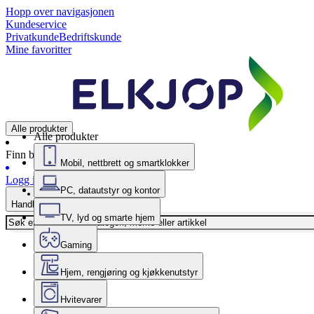
Hopp over navigasjonen
Kundeservice
Privatkunde
Bedriftskunde
Mine favoritter
Alle produkter
Alle produkter
Finn butikk
Mobil, nettbrett og smartklokker
Logg inn
PC, datautstyr og kontor
Handlekurv
TV, lyd og smarte hjem
Gaming
Hjem, rengjøring og kjøkkenutstyr
Hvitevarer