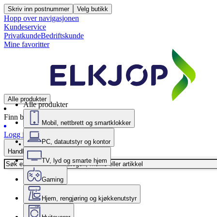
Skriv inn postnummer
Velg butikk
Hopp over navigasjonen
Kundeservice
Privatkunde
Bedriftskunde
Mine favoritter
Alle produkter
Alle produkter
Finn butikk
Mobil, nettbrett og smartklokker
Logg inn
PC, datautstyr og kontor
Handlekurv
TV, lyd og smarte hjem
Gaming
Hjem, rengjøring og kjøkkenutstyr