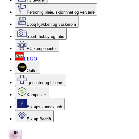
Hvitevarer
Personlig pleie, skjønnhet og velvære
Epoq kjøkken og vaskerom
Sport, hobby og fritid
PC-komponenter
LEGO
Outlet
Tjenester og tilbehør
Kampanjer
Elkjøps kundeklubb
Elkjøp Bedrift