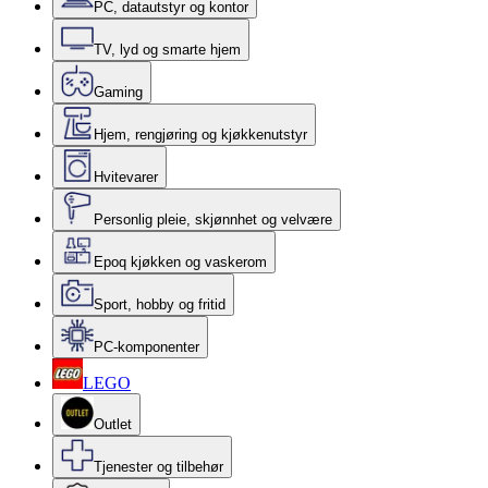
PC, datautstyr og kontor
TV, lyd og smarte hjem
Gaming
Hjem, rengjøring og kjøkkenutstyr
Hvitevarer
Personlig pleie, skjønnhet og velvære
Epoq kjøkken og vaskerom
Sport, hobby og fritid
PC-komponenter
LEGO
Outlet
Tjenester og tilbehør