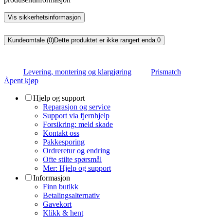
Vis sikkerhetsinformasjon
Kundeomtale (0)
Dette produktet er ikke rangert enda.
0
Levering, montering og klargjøring
Prismatch
Åpent kjøp
Hjelp og support
Reparasjon og service
Support via fjernhjelp
Forsikring: meld skade
Kontakt oss
Pakkesporing
Ordreretur og endring
Ofte stilte spørsmål
Mer: Hjelp og support
Informasjon
Finn butikk
Betalingsalternativ
Gavekort
Klikk & hent